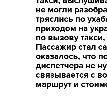
такси, выслушива
не могли разобра
тряслись по уха
приходом на укр
по вызову такси,
Пассажир стал с
оказалось, что п
диспетчера не ну
связывается с в
маршрут и стоим