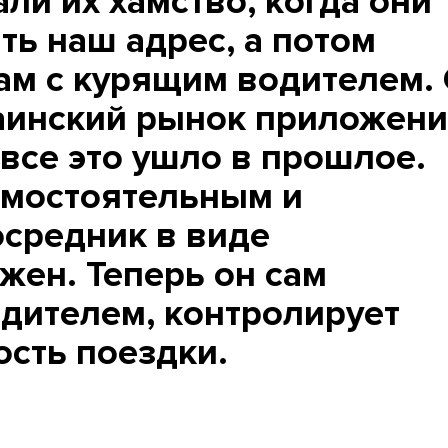
ли их хамство, когда они
ть наш адрес, а потом
бам с курящим водителем.
аинский рынок приложен
 все это ушло в прошлое.
амостоятельным и
осредник в виде
жен. Теперь он сам
одителем, контролирует
ость поездки.