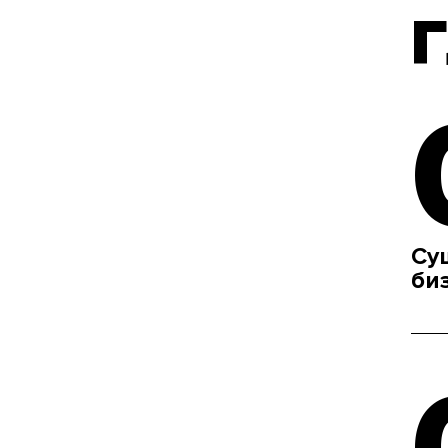
Су
би