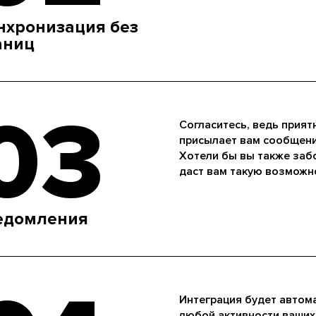
нхронизация без
аниц
03
Согласитесь, ведь приятн
присылает вам сообщение
Хотели бы вы также забо
даст вам такую возможн
едомления
Интеграция будет автом
любой активности ваших 