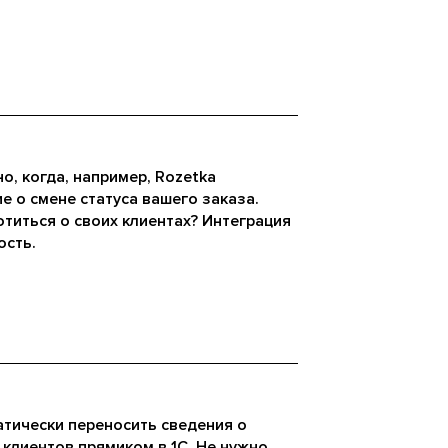
о, когда, например, Rozetka
 о смене статуса вашего заказа.
титься о своих клиентах? Интеграция
ость.
атически переносить сведения о
клиентов прямиком в 1С. Не нужно