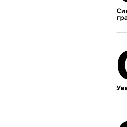
Си
гр
Ув