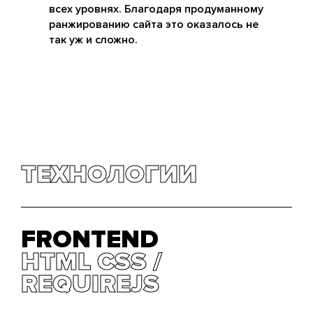
всех уровнях. Благодаря продуманному
ранжированию сайта это оказалось не
так уж и сложно.
ТЕХНОЛОГИИ
FRONTEND
HTML СSS
HTML СSS
REQUIREJS
REQUIREJS