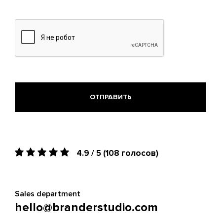
Допустимые
типы:
pdf,
doc,
docx,
odt,
ods.
4.9 / 5
(108 голосов)
Sales department
hello@branderstudio.com