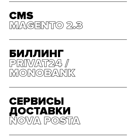
CMS
MAGENTO 2.3
MAGENTO 2.3
БИЛЛИНГ
PRIVAT24
PRIVAT24
MONOBANK
MONOBANK
СЕРВИСЫ
ДОСТАВКИ
NOVA POSTA
NOVA POSTA