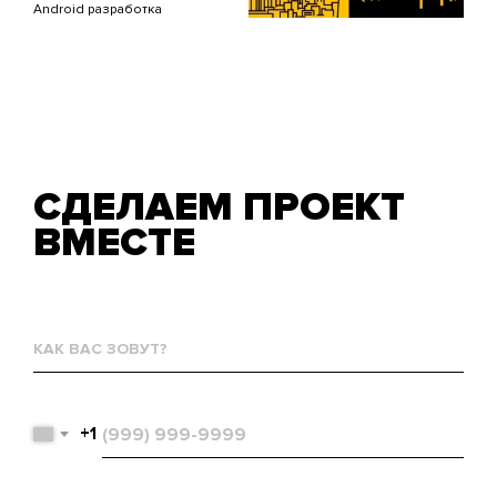
Android разработка
СДЕЛАЕМ ПРОЕКТ
ВМЕСТЕ
Как
вас
зовут?
Телефон
+1