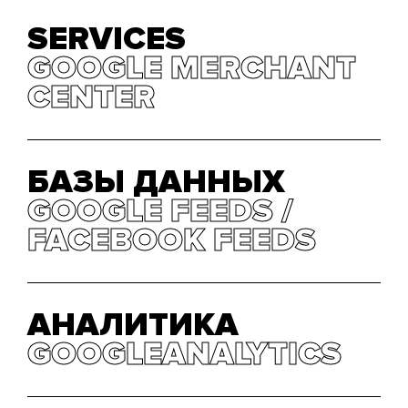
SERVICES
GOOGLE MERCHANT
GOOGLE MERCHANT
CENTER
CENTER
БАЗЫ ДАННЫХ
GOOGLE FEEDS
GOOGLE FEEDS
FACEBOOK FEEDS
FACEBOOK FEEDS
АНАЛИТИКА
GOOGLEANALYTICS
GOOGLEANALYTICS