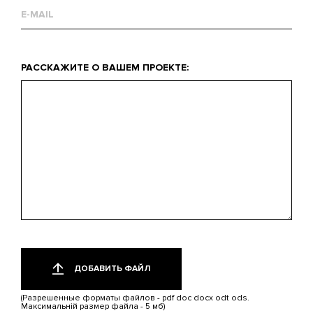
Email
Что
РАССКАЖИТЕ О ВАШЕМ ПРОЕКТЕ:
вас
интересует?
Добавить
Только
один
файл
ДОБАВИТЬ ФАЙЛ
файл.
Ограничение
(Разрешенные форматы файлов - pdf doc docx odt ods.
5
Максимальній размер файла - 5 мб)
МБ.