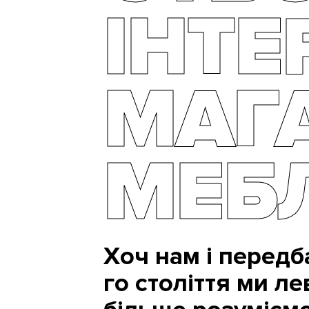
ІНТЕ
МАГ
МЕБ
Хоч нам і передб
го століття ми ле