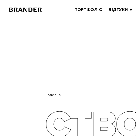
BRANDER
ПОРТФОЛІО
ВІДГУКИ
MAIN
Перейти
до
основного
вмісту
Головна
СТВ