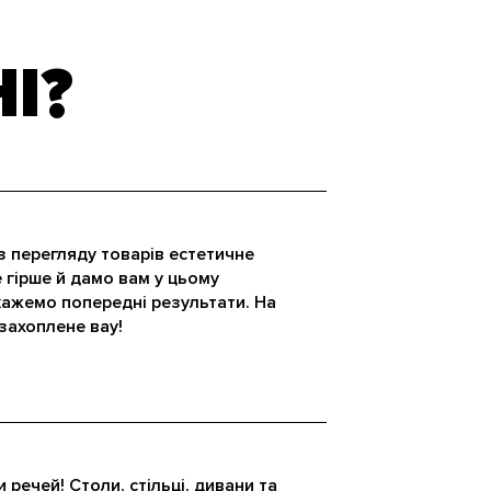
І?
з перегляду товарів естетичне
 гірше й дамо вам у цьому
кажемо попередні результати. На
захоплене вау!
 речей! Столи, стільці, дивани та