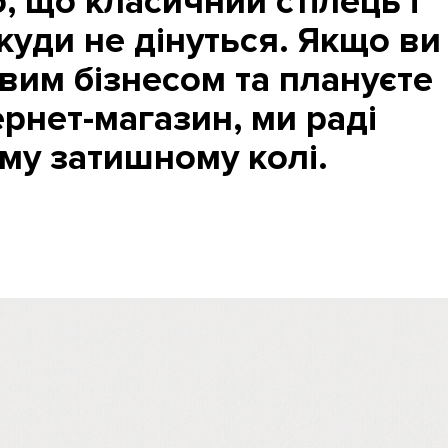
, що класичний стілець і
куди не дінуться. Якщо ви
вим бізнесом та плануєте
ернет-магазин, ми раді
ому затишному колі.