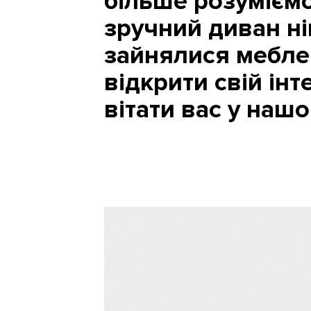
більше розуміємо
зручний диван ні
зайнялися мебле
відкрити свій інт
вітати вас у наш