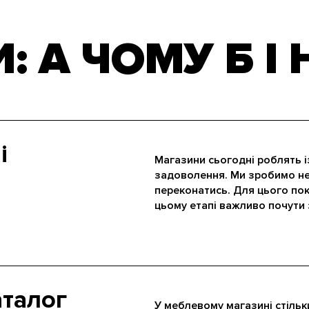
 А ЧОМУ Б І Н
і
Магазини сьогодні роблять і
задоволення. Ми зробимо не
переконатись. Для цього по
цьому етапі важливо почути 
аталог
У меблевому магазині стільки