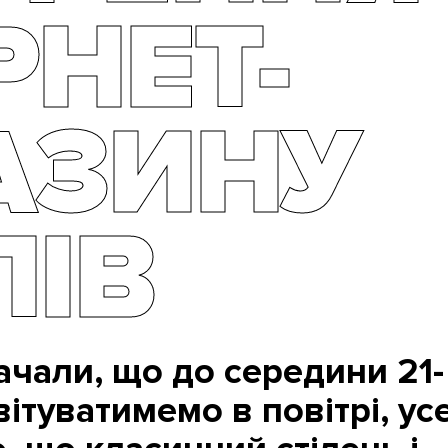
РНЕТ-
АЗИНУ
ЛІВ
ачали, що до середини 21-
вітуватимемо в повітрі, ус