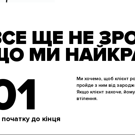
ВСЕ ЩЕ НЕ ЗР
ЩО МИ НАЙКР
01
Ми хочемо, щоб клієнт ро
пройде з ним від зародже
Якщо клієнт захоче, йом
втілення.
 початку до кінця