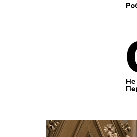
Ро
Не 
Пе