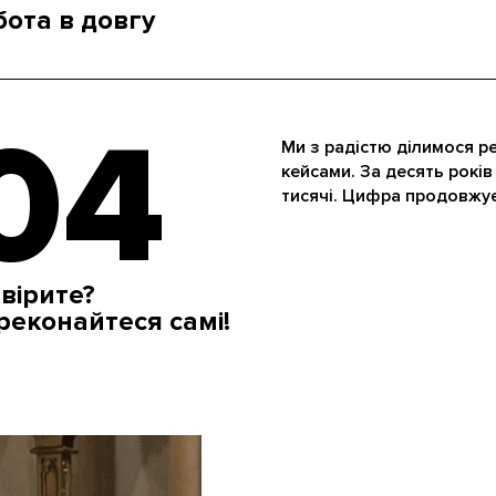
бота в довгу
04
Ми з радістю ділимося р
кейсами. За десять років
тисячі. Цифра продовжує
вірите?
реконайтеся самі!