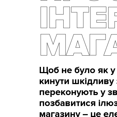
ІНТЕ
МАГ
Щоб не було як у 
кинути шкідливу 
переконують у зв
позбавитися ілюзі
магазину – це ел