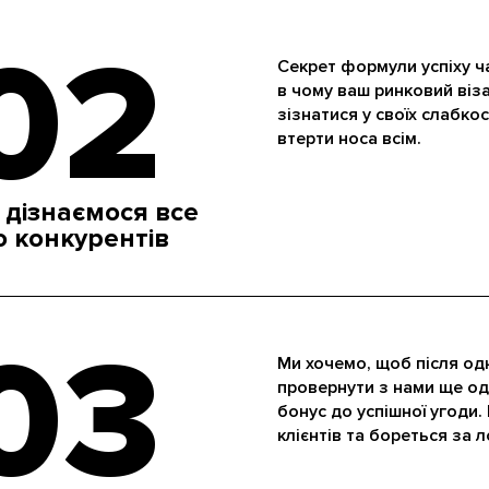
02
Секрет формули успіху ча
в чому ваш ринковий віза
зізнатися у своїх слабкос
втерти носа всім.
 дізнаємося все
о конкурентів
03
Ми хочемо, щоб після од
провернути з нами ще од
бонус до успішної угоди.
клієнтів та бореться за л