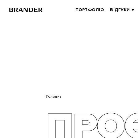
BRANDER
ПОРТФОЛІО
ВІДГУКИ
MAIN
Перейти
до
основного
вмісту
Головна
ПРО