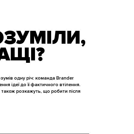
ОЗУМІЛИ,
АЩІ?
зумів одну річ: команда Brander
ння ідеї до її фактичного втілення.
у також розкажуть, що робити після