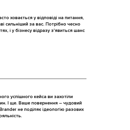
сто ховається у відповіді на питання,
ві сильніший за вас. Потрібно чесно
тях, і у бізнесу відразу з'явиться шанс
ного успішного кейса ви захотіли
ин. І ще. Ваше повернення – чудовий
 Brander не поділяє ідеологію разових
ояльність.