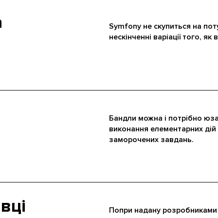
а
Symfony не скупиться на пот
нескінченні варіації того, як
Бандли можна і потрібно юза
виконання елементарних дій 
заморочених завдань.
івці
Попри надану розробниками 