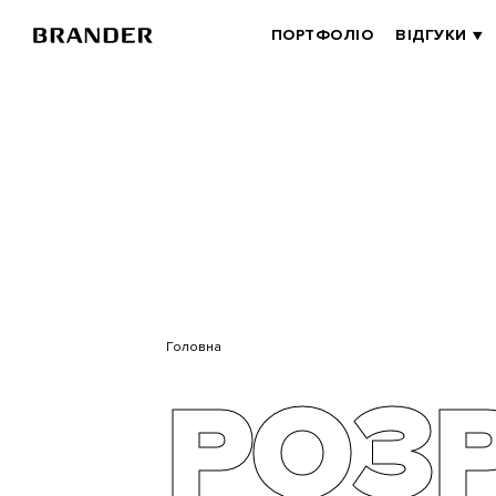
BRANDER
ПОРТФОЛІО
ВІДГУКИ
MAIN
Перейти
до
основного
вмісту
Головна
РОЗ