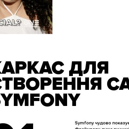
КАРКАС ДЛЯ
СТВОРЕННЯ СА
SYMFONY
Symfony чудово показує 