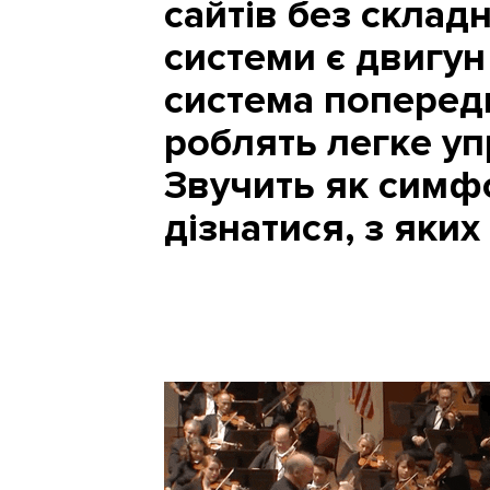
сайтів без склад
системи є двигун
система попередн
роблять легке уп
Звучить як симфо
дізнатися, з яких