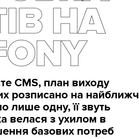
ІВ НА
FONY
єте CMS, план виходу
их розписано на найближч
о лише одну, її звуть
а велася з ухилом в
шення базових потреб