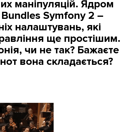
них маніпуляцій. Ядром
 Bundles Symfony 2 –
іх налаштувань, які
равління ще простішим.
нія, чи не так? Бажаєте
 нот вона складається?