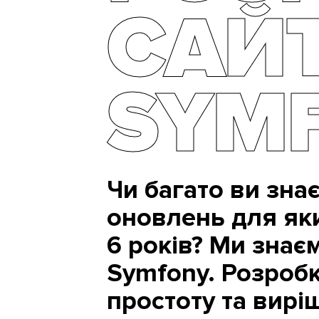
САЙТ
SYM
Чи багато ви зна
оновлень для як
6 років? Ми знаєм
Symfony. Розробк
простоту та вирі