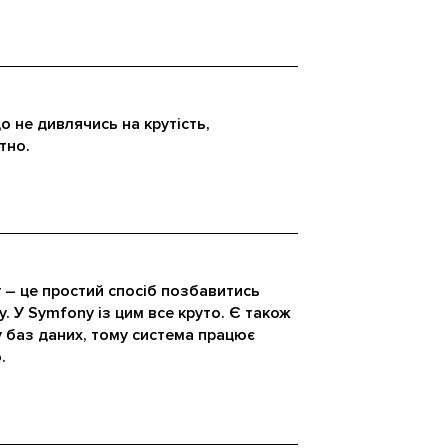
о не дивлячись на крутість,
тно.
 – це простий спосіб позбавитись
ту. У Symfony із цим все круто. Є також
у баз даних, тому система працює
.