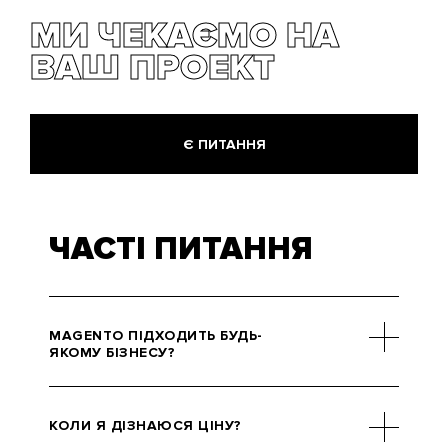
МИ ЧЕКАЄМО НА
ВАШ ПРОЕКТ
Є ПИТАННЯ
ЧАСТІ ПИТАННЯ
MAGENTO ПІДХОДИТЬ БУДЬ-
ЯКОМУ БІЗНЕСУ?
Прямих протипоказань немає,
але особисто ми рекомендуємо
КОЛИ Я ДІЗНАЮСЯ ЦІНУ?
використовувати Magento для e-