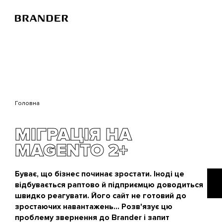
Перейти
до
основного
вмісту
Головна
МІГРАЦІЯ НА
MAGENTO 2+
Буває, що бізнес починає зростати. Іноді це
відбувається раптово й підприємцю доводиться
швидко реагувати. Його сайт не готовий до
зростаючих навантажень… Розв'язує цю
проблему звернення до Brander і запит