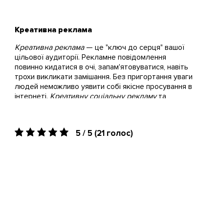
Креативна реклама
Креативна реклама
— це "ключ до серця" вашої
цільової аудиторії. Рекламне повідомлення
повинно кидатися в очі, запам'ятовуватися, навіть
трохи викликати замішання. Без пригортання уваги
людей неможливо уявити собі якісне просування в
інтернеті.
Креативну соціальну рекламу
та
маркетингові повідомлення для комерційних цілей
створює команда наших маркетологів, дизайнерів,
райтерів та інших фахівців.
5 / 5
(
21
голос)
Кому варто
замовити креативну
рекламу?
Рекламні креативи
не будуть зайвими, в якій би
сфері ви не розвивали свій проект. Навіть якщо ви
не комерційна організація — залучення аудиторії
буде вашим першочерговим завданням. Досягти її
самотужки буває складно, та наші профі
допоможуть автоматизувати просування для: