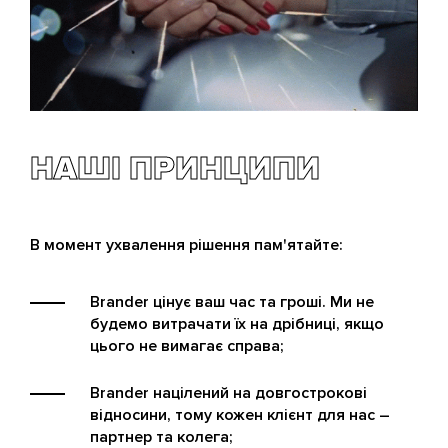
facebook, youtube та інших мереж.
розробка.
гармонії між цими двома підходами:
роботою на перспективу, та роботою
для миттєвого ефекту.
НАШІ ПРИНЦИПИ
В момент ухвалення рішення пам'ятайте:
Brander цінує ваш час та гроші. Ми не
будемо витрачати їх на дрібниці, якщо
цього не вимагає справа;
Brander націлений на довгострокові
відносини, тому кожен клієнт для нас –
партнер та колега;