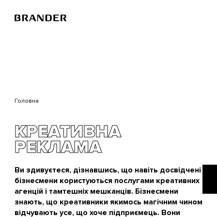
Перейти
до
основного
вмісту
Головна
КРЕАТИВНА
РЕКЛАМА
Ви здивуєтеся, дізнавшись, що навіть досвідчені
бізнесмени користуються послугами креативних
агенцій і тамтешніх мешканців. Бізнесмени
знають, що креативники якимось магічним чином
відчувають усе, що хоче підприємець. Вони