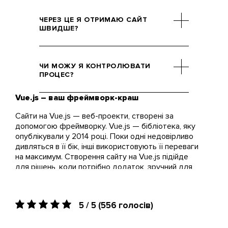
Йдеться про якісь 17 Кб,
приблизно стільки ж важить
ЧЕРЕЗ ЦЕ Я ОТРИМАЮ САЙТ
звичайна картинка. Річ у
ШВИДШЕ?
тому, що фрейм дозволяє
сайтам працювати швидко
Можливо. Ви повинні
навіть при великій кількості
розуміти, що маленький
ЧИ МОЖУ Я КОНТРОЛЮВАТИ
сторінок, і його вага грає в
розмір Vue.js не допоможе
ПРОЦЕС?
цьому ключову роль.
швидше завершити роботу,
якщо ви пред'явили
Vue.js – ваш фреймворк-краш
Так, але тільки в допустимих
серйозні вимоги до
межах. Після закінчення
Сайти на Vue.js — веб-проекти, створені за
функціонала, дизайну та
кожного етапу роботи над
допомогою фреймворку. Vue.js — бібліотека, яку
унікальності.
вашим сайтом ми з радістю
опублікували у 2014 році. Поки одні недовірливо
ділимося результатом праці.
дивляться в її бік, інші використовують її переваги
Ніхто в Brander не
на максимум. Створення сайту на Vue.js підійде
продовжить роботу, поки не
для рішень, коли потрібно додаток, зручний для
почує від клієнта заповітне
користувача. У Vue.js динамічний інтерфейс, через
що навіть потужна програма адаптується і швидко
слово «Ok».
працює.
5 / 5
(556 голосів)
Для якого бізнесу розробка на Vue.js
актуальна?