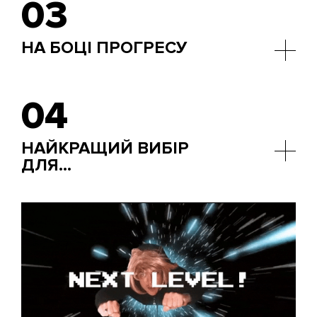
03
також показати значення під час введення
користувачами різної інформації. Маленький
розмір фрейму не перевантажує проекти, де його
НА БОЦІ ПРОГРЕСУ
використовують, тому і редагування в
майбутньому не викликає особливих проблем.
Фреймворк постійно оновлюється і не відстає від
актуальних тенденцій. Це особливо має тішити
04
тих, хто топить за прогресивний функціонал. Зі
свого досвіду знаємо, що клієнти також хочуть
пристойний зовнішній вигляд, але в таку ціль теж
НАЙКРАЩИЙ ВИБІР
буде попадання. Vue.js чудово справляється з
ДЛЯ…
масштабуванням на мобільних та лептопах.
Фронтенд-блогів та інших ресурсів на CMS! Vue.js
розв'язує руки та дозволяє використовувати
динамічні рішення при розробці інтерфейсів. У
модель функціонала додається реакція на
поведінку та адаптація до потреб всіх тих, кому
пощастить скористатися вашим сайтом.