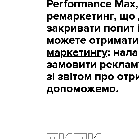
Performance Max,
ремаркетинг, що
закривати попит 
можете отримат
маркетингу
: нал
замовити рекламу
зі звітом про отр
допоможемо.