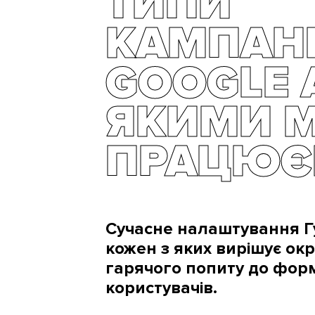
ТИПИ
КАМПАН
GOOGLE 
ЯКИМИ 
ПРАЦЮ
Сучасне налаштування Гу
кожен з яких вирішує окр
гарячого попиту до форм
користувачів.