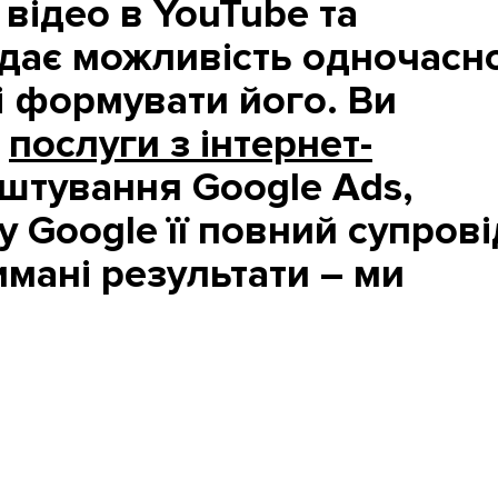
 відео в YouTube та
 дає можливість одночасн
і формувати його. Ви
и
послуги з інтернет-
аштування Google Ads,
 Google її повний супрові
имані результати – ми