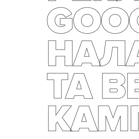
GOOG
НАЛ
ТА В
КАМ