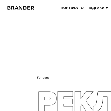
BRANDER
ПОРТФОЛІО
ВІДГУКИ
MAIN
Перейти
до
основного
вмісту
Головна
РЕК