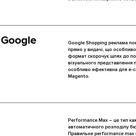
 Google
Google Shopping реклама по
прямо у видачі, що особлив
формат скорочує шлях до пок
візуального представлення 
особливо ефективна для e-c
Magento
.
Performance Max – це тип ка
автоматичного розподілу бю
Правильне performance max