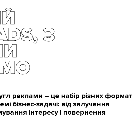
ІЙ
ADS, З
МИ
ЄМО
гл реклами – це набір різних формат
емі бізнес-задачі: від залучення
ування інтересу і повернення