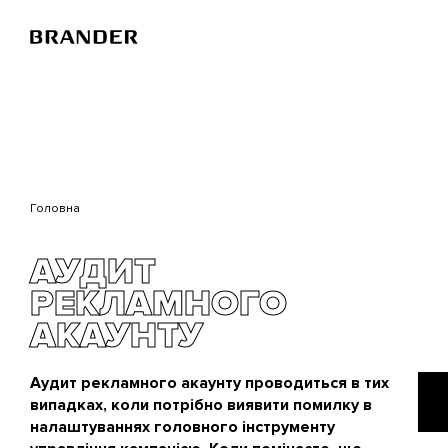
Перейти
до
основного
вмісту
Головна
АУДИТ
РЕКЛАМНОГО
АКАУНТУ
Аудит рекламного акаунту проводиться в тих
випадках, коли потрібно виявити помилку в
налаштуваннях головного інструменту