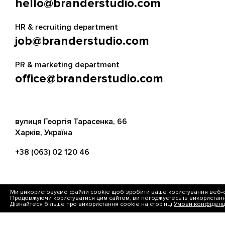
hello@branderstudio.com
HR & recruiting department
job@branderstudio.com
PR & marketing department
office@branderstudio.com
вулиця Георгія Тарасенка, 66
Харків, Україна
+38 (063) 02 120 46
Ми використовуємо файли cookie щоб зробити ваше користування веб-с
FACEBOOK
INSTAGRAM
Продовжуючи користуватися цим сайтом, ви погоджуєтесь із використан
Дізнайтеся більше про використання cookie на сторінці
Умови конфіденці
LINKEDIN
TELEGRAM
WHATSAPP