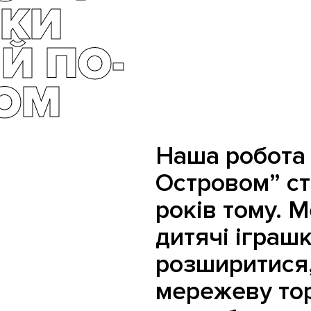
ПКИ
Й ПО-
ОМ
Наша робота 
Островом” ст
років тому. 
дитячі іграшк
розширитися
мережеву тор