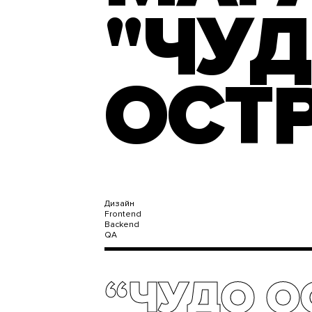
"ЧУ
ОСТР
Дизайн
Frontend
Backend
QA
“ЧУДО О