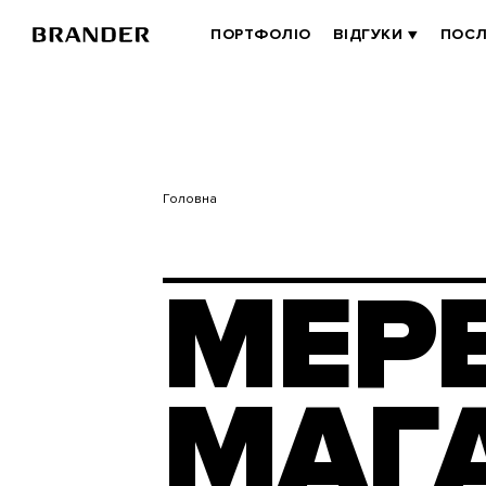
Перейти
до
BRANDER
ПОРТФОЛІО
ВІДГУКИ
ПОСЛ
основного
MAIN
вмісту
Головна
МЕР
МАГ