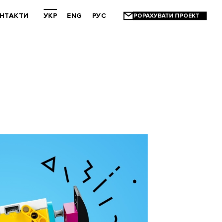
НТАКТИ
УКР
ENG
РУС