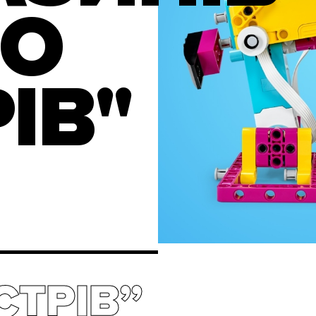
ДО
ІВ"
СТРІВ”