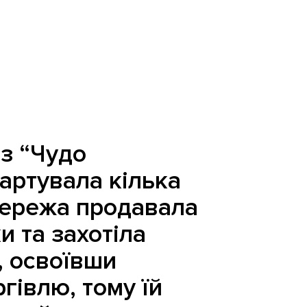
з “Чудо
артувала кілька
Мережа продавала
и та захотіла
, освоївши
гівлю, тому їй