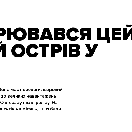
РЮВАВСЯ ЦЕ
 ОСТРІВ У
она має переваги: ​​широкий
ь до великих навантажень.
O відразу після релізу. На
єнтів на місяць, і цієї бази