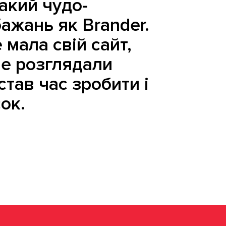
акий чудо-
ажань як Brander.
 мала свій сайт,
не розглядали
став час зробити і
ок.