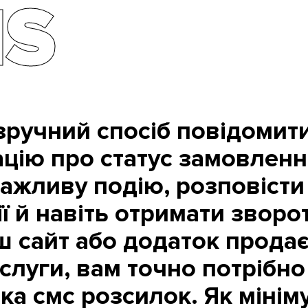
S
зручний спосіб повідомит
цію про статус замовленн
важливу подію, розповісти
ії й навіть отримати зворо
ш сайт або додаток продає
ослуги, вам точно потрібно
ка смс розсилок. Як мінім