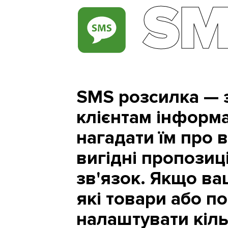
SM
SMS розсилка — 
клієнтам інформа
нагадати їм про 
вигідні пропозиц
зв'язок. Якщо ва
які товари або п
налаштувати кіль