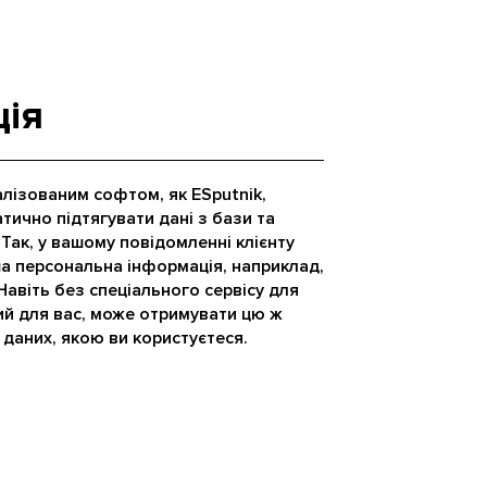
ція
алізованим софтом, як ESputnik,
атично підтягувати дані з бази та
 Так, у вашому повідомленні клієнту
нша персональна інформація, наприклад,
 Навіть без спеціального сервісу для
ий для вас, може отримувати цю ж
 даних, якою ви користуєтеся.