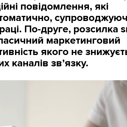
ійні повідомлення, які
томатично, супроводжую
раці. По-друге, розсилка 
ласичний маркетинговий
тивність якого не знижуєт
х каналів зв’язку.