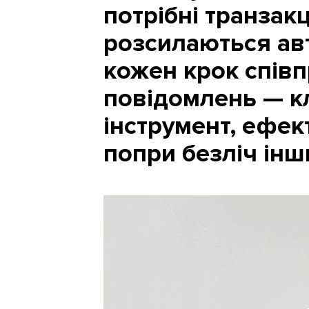
потрібні транзакц
розсилаються ав
кожен крок співп
повідомлень — к
інструмент, ефек
попри безліч інши