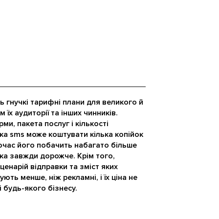
 гнучкі тарифні плани для великого й
 їх аудиторії та інших чинників.
и, пакета послуг і кількості
ка sms може коштувати кілька копійок
очас його побачить набагато більше
яка завжди дорожче. Крім того,
ценарій відправки та зміст яких
ють менше, ніж рекламні, і їх ціна не
 будь-якого бізнесу.