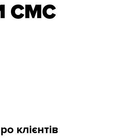
И СМС
ро клієнтів