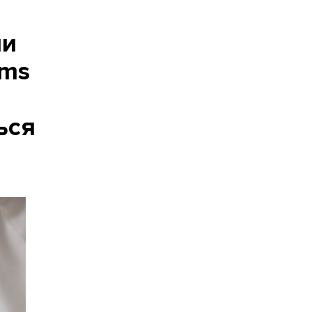
чи
sms
ься