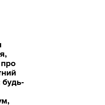
и
я,
 про
тний
 будь-
ум,