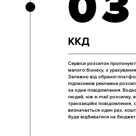
03
03
ККД
Сервіси розсилок пропонують
малого бізнесу, з урахуванням
Залежно від обраної платформ
підписників рекламна розсил
за одне повідомлення. Водн
людей, ніж e-mail розсилку, 
транзакційні повідомлення, с
визначається один раз, кошту
буде відбиватися на бюджеті