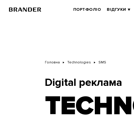
Перейти
до
BRANDER
ПОРТФОЛІО
ВІДГУКИ
основного
MAIN
вмісту
Головна
Technologies
SMS
Digital реклама
TECHN