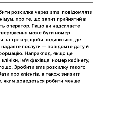
бити розсилка через sms, повідомляти
німум, про те, що запит прийнятий в
ть оператор. Якщо ви надсилаєте
дтвердження може бути номер
ня на трекер, щоби подивитися, де
 надаєте послуги — повідомте дату й
нформацію. Наприклад, якщо це
 клініки, ім’я фахівця, номер кабінету,
 тощо. Зробити sms розсилку такого
ати про клієнтів, а також знизити
, яким доведеться робити менше