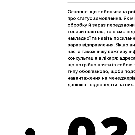
Основне, що зобов’язана ро
про статус замовлення. Як мі
обробку й зараз передзвони
товари поштою, то в смс-пі
накладної та навіть посилан
зараз відправлення. Якщо ви
час, а також іншу важливу і
консультація в лікаря: адреса
що потрібно взяти із собою
типу обов’язково, щоби подб
навантаження на менеджерів
дзвінків і відповідати на них.
02
02