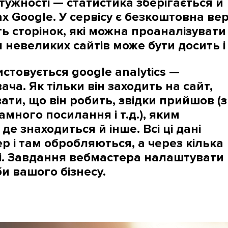
тужності — статистика зберігається й
 Google. У сервісу є безкоштовна вер
ь сторінок, які можна проаналізувати
 невеликих сайтів може бути досить і 
стовується google analytics —
ача. Як тільки він заходить на сайт,
ти, що він робить, звідки прийшов (з
много посилання і т.д.), яким
де знаходиться й інше. Всі ці дані
р і там обробляються, а через кілька
ті. Завдання вебмастера налаштувати
би вашого бізнесу.