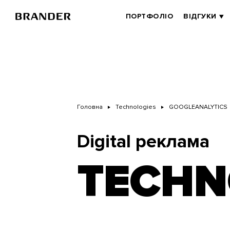
Перейти
до
BRANDER
ПОРТФОЛІО
ВІДГУКИ
основного
MAIN
вмісту
Головна
Technologies
GOOGLEANALYTICS
Digital реклама
TECHN