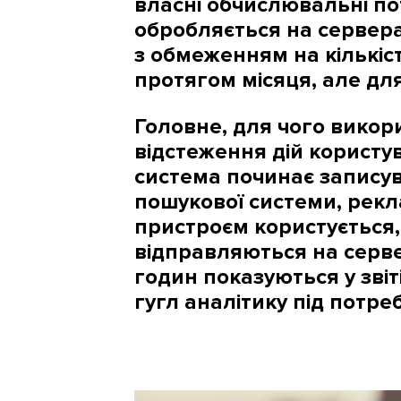
власні обчислювальні по
обробляється на серверах
з обмеженням на кількіст
протягом місяця, але для
Головне, для чого викори
відстеження дій користув
система починає записува
пошукової системи, рекла
пристроєм користується, 
відправляються на серве
годин показуються у зві
гугл аналітику під потре