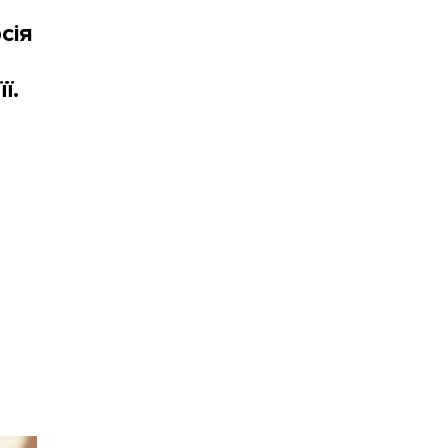
сія
її.