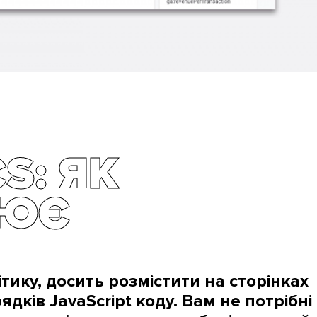
S: ЯК
ЦЮЄ
тику, досить розмістити на сторінках
дків JavaScript коду. Вам не потрібні