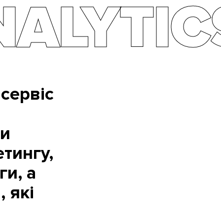
ALYTIC
 сервіс
ви
тингу,
ги, а
 які