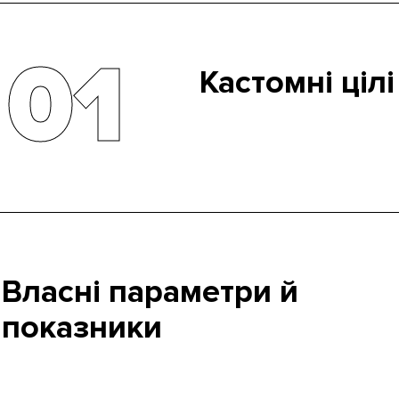
01
Кастомні цілі
Оцінка ефективності рекламни
найважливіших речей, для як
analytics. В меню налаштува
тривалість сеансу, кількість 
сеанс, і будь-яку подію, нап
«підписатися». Як тільки від
пробуде на сайті понад 15 х
вважатися конверсією. Завдя
ефективна реклама, потрібни
Власні параметри й
показники
В Гугл Аналітиці є кілька сотень параметрів, категорій, які
описують дані, за замовчуванням. Наприклад, це місто а