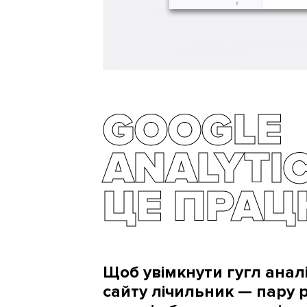
GOOGLE
ANALYTIC
ЦЕ ПРА
Щоб увімкнути гугл аналі
сайту лічильник — пару ря