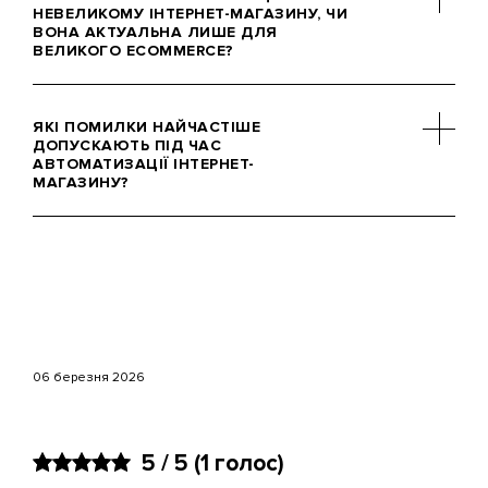
зафіксувати, як обробляються
НЕВЕЛИКОМУ ІНТЕРНЕТ-МАГАЗИНУ, ЧИ
ВОНА АКТУАЛЬНА ЛИШЕ ДЛЯ
замовлення, ведеться склад і
ВЕЛИКОГО ECOMMERCE?
формується звітність, і лише після
цього обирати інструменти.
Автоматизація актуальна для бізнесу
Автоматизація починається з
будь-якого масштабу. Невеликому
ЯКІ ПОМИЛКИ НАЙЧАСТІШЕ
розуміння проблемних зон, а не з
магазину вона допомагає навести
ДОПУСКАЮТЬ ПІД ЧАС
упровадження сервісів.
АВТОМАТИЗАЦІЇ ІНТЕРНЕТ-
лад і підготуватися до зростання, а
МАГАЗИНУ?
великому – утримувати керованість
за високих обсягів продажів.
Найпоширеніші помилки –
автоматизація хаотичних процесів,
вибір сервісів без стратегії та спроба
впровадити все одночасно. Це
призводить до збоїв і не дає бізнес-
результату.
06 березня 2026
5 / 5
(
1
голос)