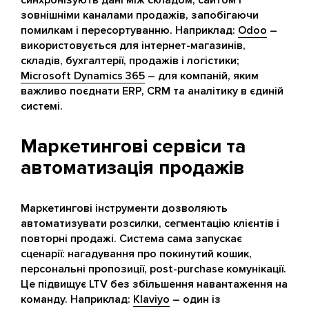
синхронізують дані між складом, сайтом і
зовнішніми каналами продажів, запобігаючи
помилкам і пересортуванню. Наприклад:
Odoo
–
використовується для інтернет-магазинів,
складів, бухгалтерії, продажів і логістики;
Microsoft Dynamics 365
– для компаній, яким
важливо поєднати ERP, CRM та аналітику в єдиній
системі.
Маркетингові сервіси та
автоматизація продажів
Маркетингові інструменти дозволяють
автоматизувати розсилки, сегментацію клієнтів і
повторні продажі. Система сама запускає
сценарії: нагадування про покинутий кошик,
персональні пропозиції, post-purchase комунікації.
Це підвищує LTV без збільшення навантаження на
команду. Наприклад:
Klaviyo
– один із