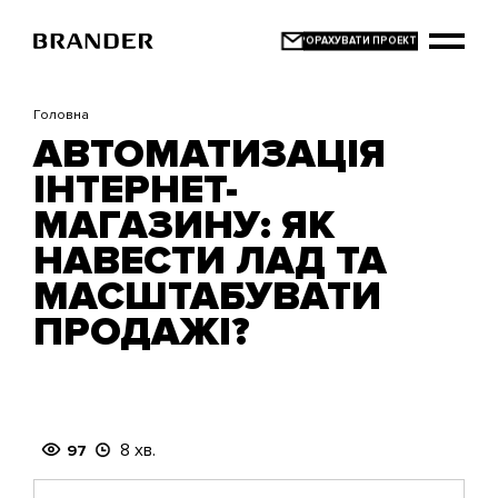
Перейти
до
основного
вмісту
Головна
АВТОМАТИЗАЦІЯ
ІНТЕРНЕТ-
МАГАЗИНУ: ЯК
НАВЕСТИ ЛАД ТА
МАСШТАБУВАТИ
ПРОДАЖІ?
8 хв.
97