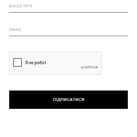
Ваше
им'я
Е-
mail