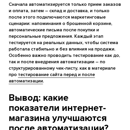
Сначала автоматизируется только прием заказов
и оплата, затем – склад и доставка, и только
после этого подключаются маркетинговые
сценарии: напоминания о брошенной корзине,
автоматические письма после покупки и
персональные предложения. Каждый этап
тестируется на реальных данных, чтобы система
работала стабильно и без влияния на продажи.
Особенно важно проводить тестирование как до,
так и после внедрения автоматизации – по
структурированному чек-листу, как в материале
про
тестирование сайта перед и после
автоматизации
.
Вывод: какие
показатели интернет-
магазина улучшаются
после автоматизации?