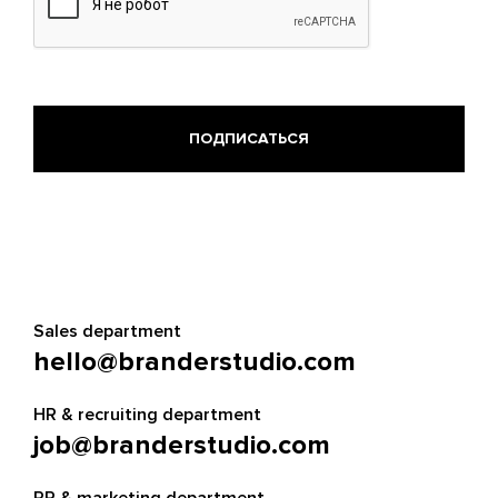
Sales department
hello@branderstudio.com
HR & recruiting department
job@branderstudio.com