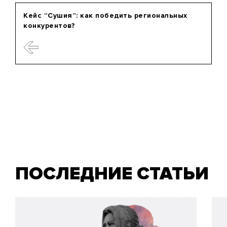
Кейс “Сушия”: как победить региональных
конкурентов?
ПОСЛЕДНИЕ СТАТЬИ