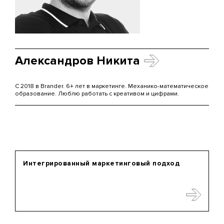
Александров Никита
С 2018 в Brander. 6+ лет в маркетинге. Механико-математическое
образование. Люблю работать с креативом и цифрами.
Интегрированный маркетинговый подход