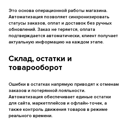
Это основа операционной работы магазина.
Автоматизация позволяет синхронизировать
статусы заказов, оплат и доставок без ручных
обновлений. Заказ не теряется, оплата
подтверждается автоматически, клиент получает
актуальную информацию на каждом этапе.
Склад, остатки и
товарооборот
Ошибки в остатках напрямую приводят к отменам
заказов и потерянной лояльности.
Автоматизация обеспечивает единые остатки
для сайта, маркетплейсов и офлайн-точек, а
также контроль движения товаров в режиме
реального времени.