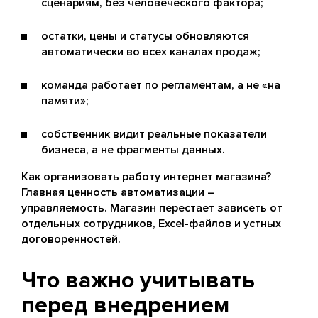
сценариям, без человеческого фактора;
остатки, цены и статусы обновляются
автоматически во всех каналах продаж;
команда работает по регламентам, а не «на
памяти»;
собственник видит реальные показатели
бизнеса, а не фрагменты данных.
Как организовать работу интернет магазина?
Главная ценность автоматизации –
управляемость. Магазин перестает зависеть от
отдельных сотрудников, Excel-файлов и устных
договоренностей.
Что важно учитывать
перед внедрением