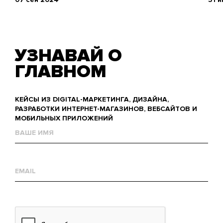
УЗНАВАЙ О
ГЛАВНОМ
КЕЙСЫ ИЗ DIGITAL-МАРКЕТИНГА, ДИЗАЙНА,
РАЗРАБОТКИ ИНТЕРНЕТ-МАГАЗИНОВ, ВЕБСАЙТОВ И
МОБИЛЬНЫХ ПРИЛОЖЕНИЙ
Name
Е-
mail