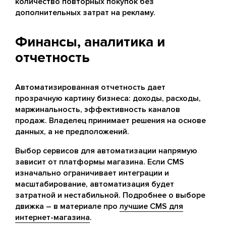
количество повторных покупок без
дополнительных затрат на рекламу.
Финансы, аналитика и
отчетность
Автоматизированная отчетность дает
прозрачную картину бизнеса: доходы, расходы,
маржинальность, эффективность каналов
продаж. Владелец принимает решения на основе
данных, а не предположений.
Выбор сервисов для автоматизации напрямую
зависит от платформы магазина. Если CMS
изначально ограничивает интеграции и
масштабирование, автоматизация будет
затратной и нестабильной. Подробнее о выборе
движка – в материале про
лучшие CMS для
интернет-магазина
.