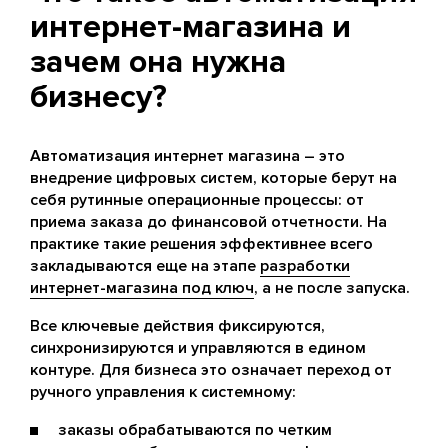
интернет-магазина и
зачем она нужна
бизнесу?
Автоматизация интернет магазина – это
внедрение цифровых систем, которые берут на
себя рутинные операционные процессы: от
приема заказа до финансовой отчетности. На
практике такие решения эффективнее всего
закладываются еще на этапе
разработки
интернет-магазина под ключ
, а не после запуска.
Все ключевые действия фиксируются,
синхронизируются и управляются в едином
контуре. Для бизнеса это означает переход от
ручного управления к системному:
заказы обрабатываются по четким