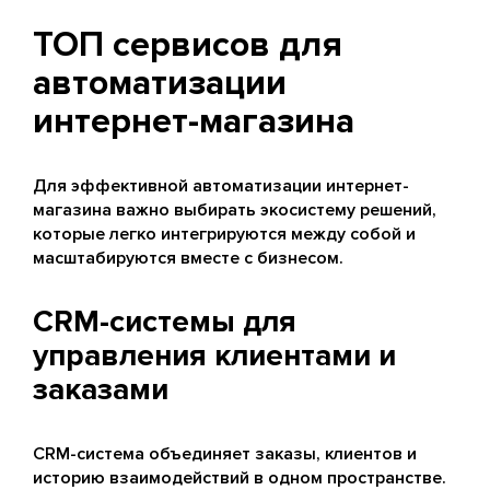
ТОП сервисов для
автоматизации
интернет-магазина
Для эффективной автоматизации интернет-
магазина важно выбирать экосистему решений,
которые легко интегрируются между собой и
масштабируются вместе с бизнесом.
CRM-системы для
управления клиентами и
заказами
CRM-система объединяет заказы, клиентов и
историю взаимодействий в одном пространстве.