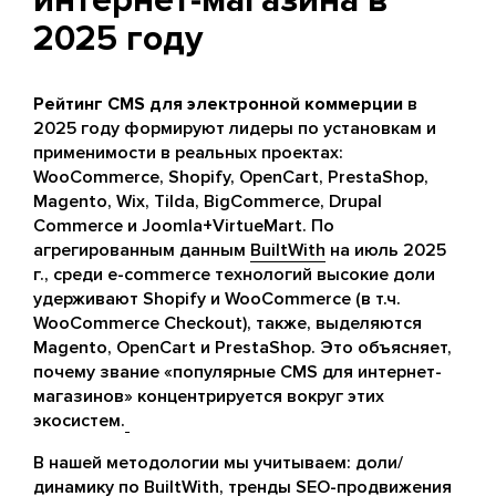
интернет-магазина в
2025 году
Рейтинг CMS для электронной коммерции
в
2025 году формируют лидеры по установкам и
применимости в реальных проектах:
WooCommerce, Shopify, OpenCart, PrestaShop,
Magento, Wix, Tilda, BigCommerce, Drupal
Commerce и Joomla+VirtueMart. По
агрегированным данным
BuiltWith
на июль 2025
г., среди e-commerce технологий высокие доли
удерживают Shopify и WooCommerce (в т.ч.
WooCommerce Checkout), также, выделяются
Magento, OpenCart и PrestaShop. Это объясняет,
почему звание «популярные CMS для интернет-
магазинов» концентрируется вокруг этих
экосистем.
В нашей методологии мы учитываем: доли/
динамику по BuiltWith, тренды SEO-продвижения