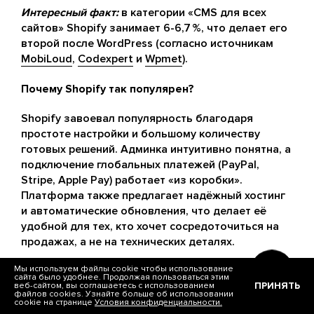
Интересный факт:
в категории «CMS для всех
сайтов» Shopify занимает 6-6,7 %, что делает его
второй после WordPress (согласно источникам
MobiLoud
,
Codexpert
и
Wpmet
).
Почему Shopify так популярен?
Shopify завоевал популярность благодаря
простоте настройки и большому количеству
готовых решений. Админка интуитивно понятна, а
подключение глобальных платежей (PayPal,
Stripe, Apple Pay) работает «из коробки».
Платформа также предлагает надёжный хостинг
и автоматические обновления, что делает её
удобной для тех, кто хочет сосредоточиться на
продажах, а не на технических деталях.
По
данным BuiltWith
, на Shopify приходится около
Мы используем файлы cookie чтобы использование
сайта было удобнее. Продолжая пользоваться этим
25% всех сайтов
, использующих e‑commerce
ПРИНЯТЬ
веб-сайтом, вы соглашаетесь с использованием
файлов cookies. Узнайте больше об использовании
технологии. А статистика
Statista
указывает, что
cookie на странице
Условия конфиденциальности.