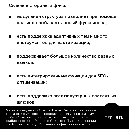
Сильные стороны и фичи:
модульная структура позволяет при помощи
плагинов добавлять новый функционал;
есть поддержка адаптивных тем и много
инструментов для кастомизации;
поддерживает большое количество разных
языков;
есть интегрированные функции для SEO-
оптимизации;
есть поддержка всех популярных платежных
шлюзов.
Мы используем файлы cookie чтобы использование
Drupal + Drupal Commerce
сайта было удобнее. Продолжая пользоваться этим
ПРИНЯТЬ
веб-сайтом, вы соглашаетесь с использованием
файлов cookies. Узнайте больше об использовании
cookie на странице
Условия конфиденциальности.
Drupal с модулем Drupal Commerce —