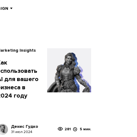
SIGN
arketing Insights
Как
использовать
AI для вашего
бизнеса в
2024 году
Денис Гудко
281
5 мин.
31 июл 2024