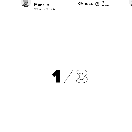
7
Микита
1566
мин.
22 янв 2024
1
3