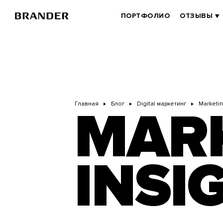
Перейти
к
BRANDER
ПОРТФОЛИО
ОТЗЫВЫ
основному
MAIN
содержанию
Главная
Блог
Digital маркетинг
Marketin
MAR
INSI