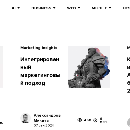
AI
BUSINESS
WEB
MOBILE
DE
Marketing Insights
M
Интегрирован
ный
маркетинговы
й подход
Александров
6
Микита
450
мин.
н.
07 сен 2024