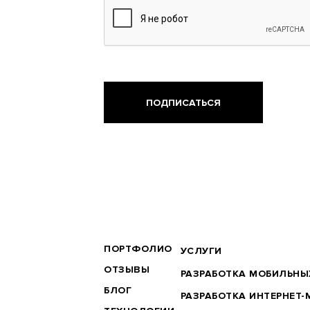
BRANDER
ПОРТФОЛИО
ФУТЕР
УСЛУГИ
MAIN
ПОСЛУГИ
ОТЗЫВЫ
РАЗРАБОТКА МОБИЛЬН
БЛОГ
РАЗРАБОТКА ИНТЕРНЕТ-