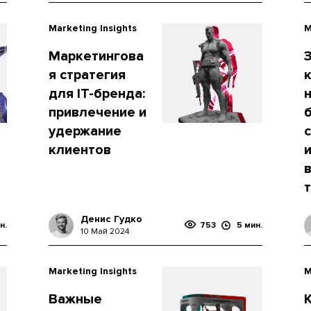
Marketing Insights
M
Маркетингова
З
я стратегия
для IT-бренда:
привлечение и
удержание
клиентов
Денис Гудко
н.
753
5 мин.
10 Май 2024
Marketing Insights
M
Важные