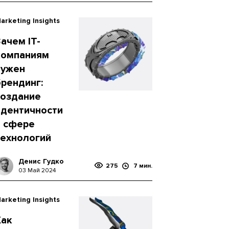
arketing Insights
ачем IT-
компаниям
нужен
брендинг:
создание
идентичности
в сфере
технологий
Денис Гудко
275
7 мин.
03 Май 2024
arketing Insights
Как