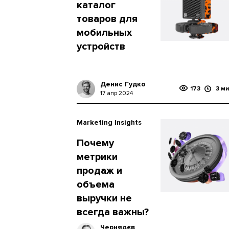
каталог
товаров для
мобильных
устройств
Денис Гудко
173
3 ми
17 апр 2024
Marketing Insights
Почему
метрики
продаж и
объема
выручки не
всегда важны?
Чернядєв