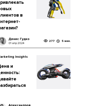
привлекать
новых
клиентов в
интернет-
магазин?
Денис Гудко
277
5 мин.
01 апр 2024
arketing Insights
Цена и
ценность:
давайте
разбираться
Александров