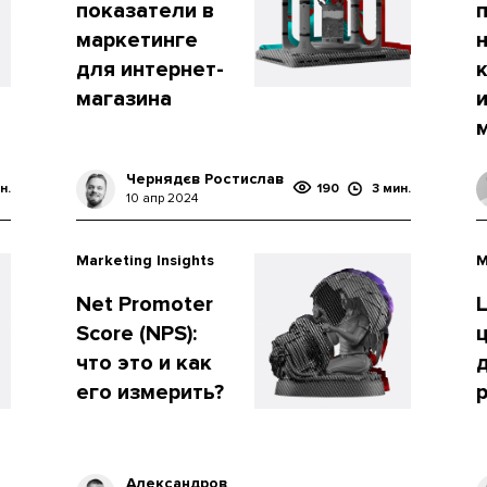
показатели в
маркетинге
для интернет-
магазина
Чернядєв Ростислав
н.
190
3 мин.
10 апр 2024
Marketing Insights
M
Net Promoter
Score (NPS):
что это и как
его измерить?
Александров