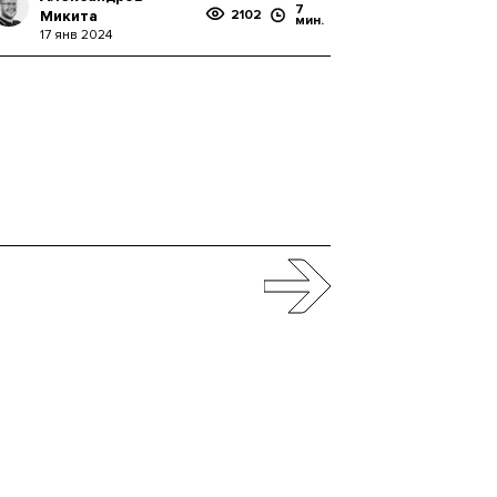
7
Микита
2102
мин.
17 янв 2024