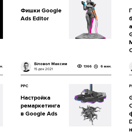
Фишки Google
Ads Editor
Біловол Максим
н.
1366
6 мин.
15 дек 2021
PPC
P
Настройка
ремаркетинга
в Google Ads
D