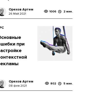
Орехов Артем
1006
2 мин.
26 Май 2021
PC
Основные
ошибки при
настройке
контекстной
рекламы
Орехов Артем
802
5 мин.
08 фев 2021