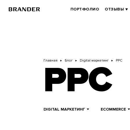
Перейти
к
BRANDER
ПОРТФОЛИО
ОТЗЫВЫ
основному
MAIN
содержанию
Главная
Блог
Digital маркетинг
PPC
PPC
DIGITAL МАРКЕТИНГ
ECOMMERCE