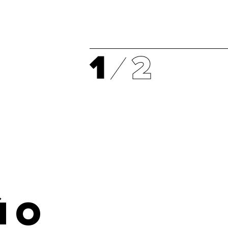
1
2
 О