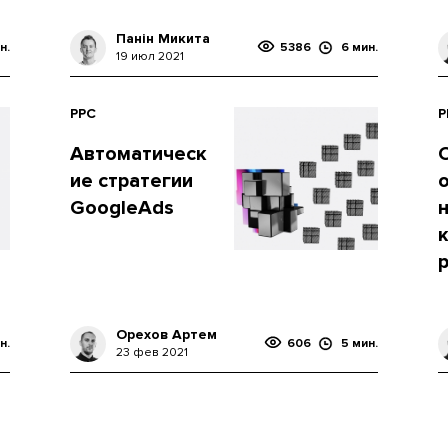
Панін Микита
н.
5386
6 мин.
19 июл 2021
PPC
P
Автоматическ
ие стратегии
GoogleAds
Орехов Артем
н.
606
5 мин.
23 фев 2021