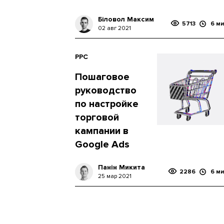
Біловол Максим
5713
6 ми
02 авг 2021
PPC
Пошаговое
руководство
по настройке
торговой
кампании в
Google Ads
Панін Микита
2286
6 ми
25 мар 2021