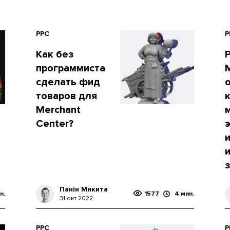
PPC
P
Как без
программиста
M
сделать фид
товаров для
Merchant
Center?
Панін Микита
н.
1577
4 мин.
31 окт 2022
PPC
P