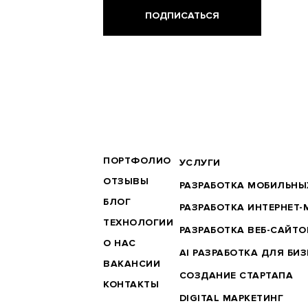
BRANDER
ПОРТФОЛИО
ФУТЕР
УСЛУГИ
MAIN
ПОСЛУГИ
ОТЗЫВЫ
РАЗРАБОТКА МОБИЛЬН
БЛОГ
РАЗРАБОТКА ИНТЕРНЕТ-
ТЕХНОЛОГИИ
РАЗРАБОТКА ВЕБ-САЙТО
О НАС
АI РАЗРАБОТКА ДЛЯ БИ
ВАКАНСИИ
СОЗДАНИЕ СТАРТАПА
КОНТАКТЫ
DIGITAL МАРКЕТИНГ