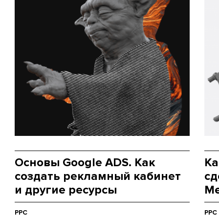
Основы Google ADS. Как
Ка
создать рекламный кабинет
сд
и другие ресурсы
Me
PPC
PPC