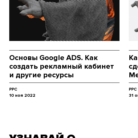
Основы Google ADS. Как
Ка
создать рекламный кабинет
сд
и другие ресурсы
Me
PPC
PPC
10 ноя 2022
31 