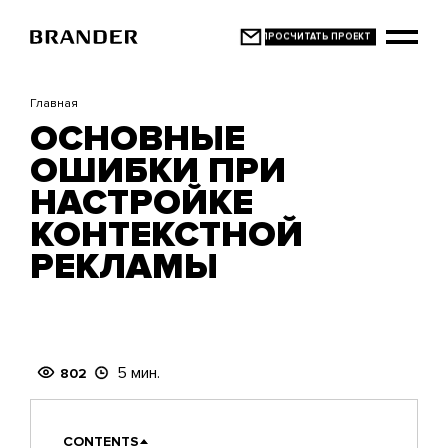
Перейти
к
основному
содержанию
Главная
ОСНОВНЫЕ
ОШИБКИ ПРИ
НАСТРОЙКЕ
КОНТЕКСТНОЙ
РЕКЛАМЫ
5 мин.
802
CONTENTS