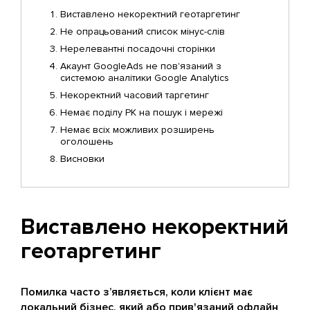
Виставлено некоректний геотаргетинг
Не опрацьований список мінус-слів
Нерелевантні посадочні сторінки
Акаунт GoogleAds не пов'язаний з
системою аналітики Google Analytics
Некоректний часовий таргетинг
Немає поділу РК на пошук і мережі
Немає всіх можливих розширень
оголошень
Висновки
Виставлено некоректний
геотаргетинг
Помилка часто з’являється, коли клієнт має
локальний бізнес, який або прив'язаний офлайн