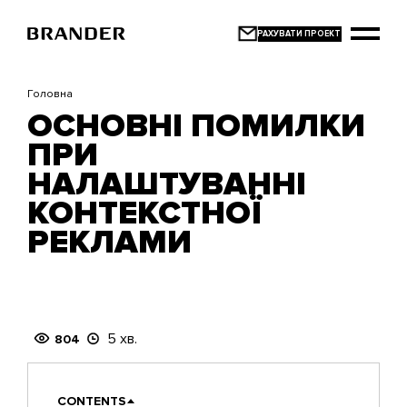
Перейти
до
основного
вмісту
Головна
ОСНОВНІ ПОМИЛКИ
ПРИ
НАЛАШТУВАННІ
КОНТЕКСТНОЇ
РЕКЛАМИ
5 хв.
804
CONTENTS