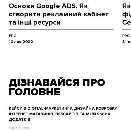
Основи Google ADS. Як
Як
створити рекламний кабінет
фі
та інші ресурси
Ce
PPC
PPC
10 лис 2022
31 
ДІЗНАВАЙСЯ ПРО
ГОЛОВНЕ
КЕЙСИ З DIGITAL-МАРКЕТИНГУ, ДИЗАЙНУ, РОЗРОБКИ
ІНТЕРНЕТ-МАГАЗИНІВ, ВЕБСАЙТІВ ТА МОБІЛЬНИХ
ДОДАТКІВ
Ваше
им'я