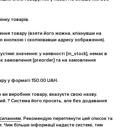
інку товарів.
ення товару (взяти його можна, клікнувши на
ю кнопкою і скопіювавши адресу зображення).
пустимі значення: у наявності [in_stock], немає в
нє замовлення [preorder] та на замовлення
вару у форматі 150.00 UAH.
 ви виробник товару, вказуєте свою назву.
ий. ? Система його просить, але без додавання
силанням
. Рекомендую переглянути цей список та
 Чим більше інформації надасте системі, тим