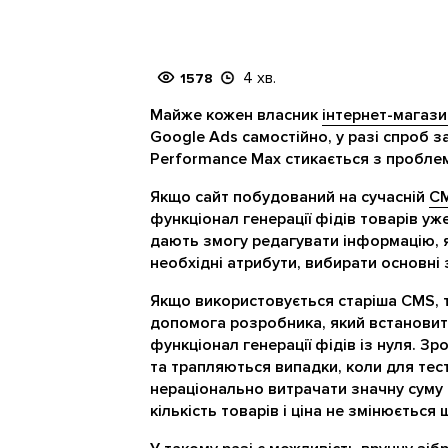
4 хв.
1578
Майже кожен власник
інтернет-магази
Google Ads самостійно, у разі спроб з
Performance Max стикається з пробле
Якщо сайт побудований на сучасній
C
функціонал генерації фідів товарів у
дають змогу редагувати інформацію, я
необхідні атрибути, вибирати основні
Якщо використовується старіша CMS, 
допомога розробника, який встановит
функціонал генерації фідів із нуля. З
та трапляються випадки, коли для тес
нераціонально витрачати значну суму 
кількість товарів і ціна не змінюється 