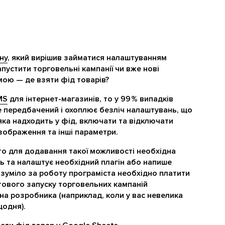
ну
, який вирішив займатися налаштуванням
апустити торговельні кампанії чи вже нові
мою — де взяти фід товарів?
MS
для інтернет-магазинів, то у 99 % випадків
же передбачений і охоплює безліч налаштувань, що
ка надходить у фід, включати та відключати
 зображення та інші параметри.
то для додавання такої можливості необхідна
ь та налаштує необхідний плагін або напише
розуміло за роботу програміста необхідно платити
тового запуску торговельних кампаній
на розробника (наприклад, коли у вас невелика
щодня).