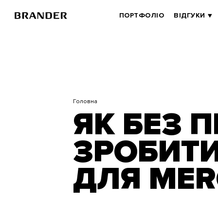
Перейти
до
BRANDER
ПОРТФОЛІО
ВІДГУКИ
основного
MAIN
вмісту
Головна
ЯК БЕЗ 
ЗРОБИТИ
ДЛЯ MER