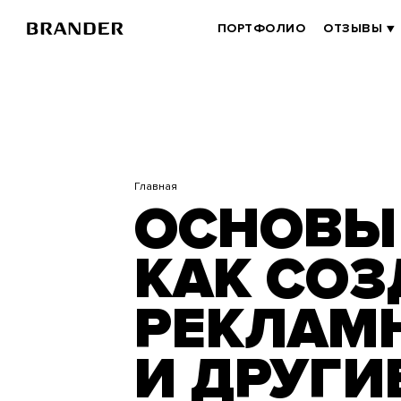
Перейти
к
BRANDER
ПОРТФОЛИО
ОТЗЫВЫ
основному
MAIN
содержанию
Главная
ОСНОВЫ 
КАК СОЗ
РЕКЛАМ
И ДРУГИ