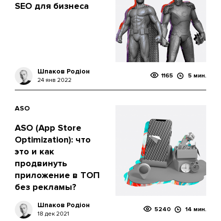
SEO для бизнеса
Шпаков Родіон
1165
5 мин.
24 янв 2022
ASO
ASO (App Store
Optimization): что
это и как
продвинуть
приложение в ТОП
без рекламы?
Шпаков Родіон
5240
14 мин.
18 дек 2021