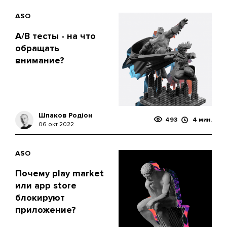
ASO
A/B тесты - на что
обращать
внимание?
Шпаков Родіон
493
4 мин.
06 окт 2022
ASO
Почему play market
или app store
блокируют
приложение?