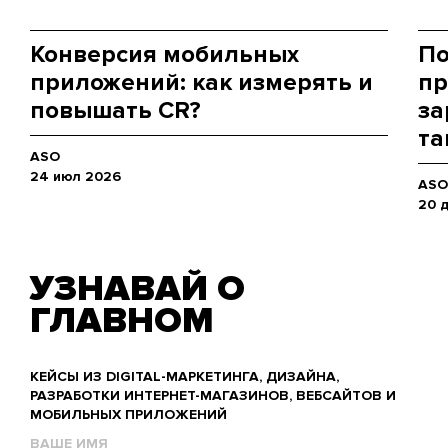
Конверсия мобильных
По
приложений: как измерять и
пр
повышать CR?
за
та
ASO
24 июл 2026
ASO
20 
УЗНАВАЙ О
ГЛАВНОМ
КЕЙСЫ ИЗ DIGITAL-МАРКЕТИНГА, ДИЗАЙНА,
РАЗРАБОТКИ ИНТЕРНЕТ-МАГАЗИНОВ, ВЕБСАЙТОВ И
МОБИЛЬНЫХ ПРИЛОЖЕНИЙ
Name