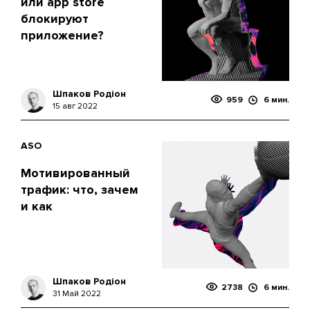
или app store
блокируют
приложение?
Шпаков Родіон
959
6 мин.
15 авг 2022
ASO
Мотивированный
трафик: что, зачем
и как
Шпаков Родіон
2738
6 мин.
31 Май 2022