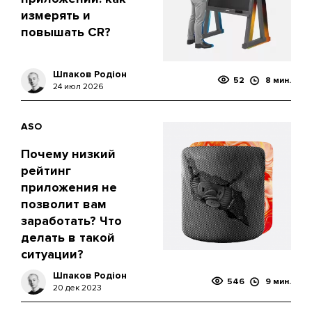
измерять и
повышать CR?
Шпаков Родіон
52
8 мин.
24 июл 2026
ASO
Почему низкий
рейтинг
приложения не
позволит вам
заработать? Что
делать в такой
ситуации?
Шпаков Родіон
546
9 мин.
20 дек 2023