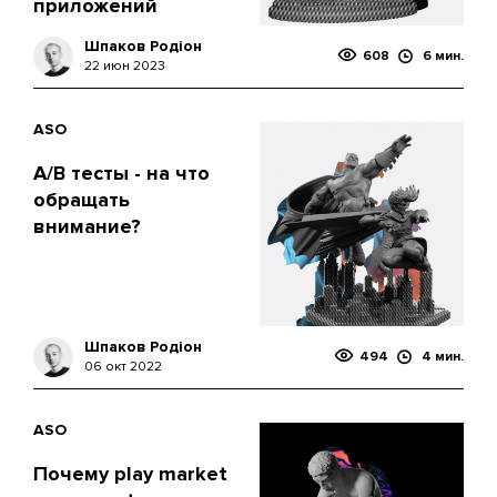
приложений
Шпаков Родіон
608
6 мин.
22 июн 2023
ASO
A/B тесты - на что
обращать
внимание?
Шпаков Родіон
494
4 мин.
06 окт 2022
ASO
Почему play market