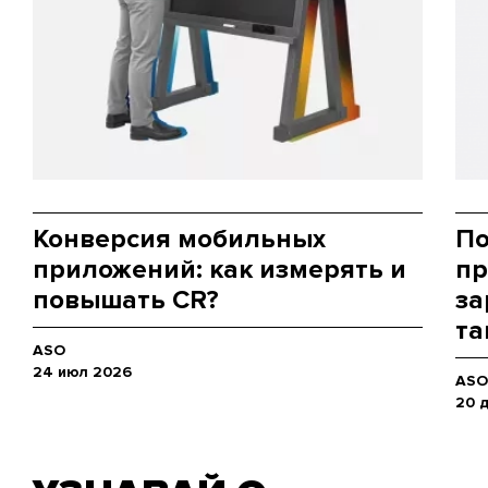
Конверсия мобильных
По
приложений: как измерять и
пр
повышать CR?
за
та
ASO
24 июл 2026
ASO
20 