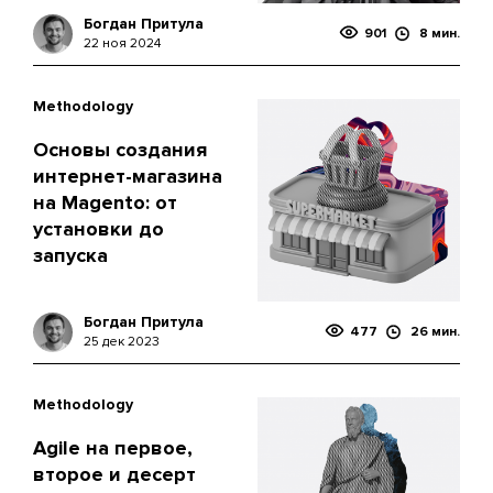
Богдан Притула
901
8 мин.
22 ноя 2024
Methodology
Основы создания
интернет-магазина
на Magento: от
установки до
запуска
Богдан Притула
477
26 мин.
25 дек 2023
Methodology
Agile на первое,
второе и десерт