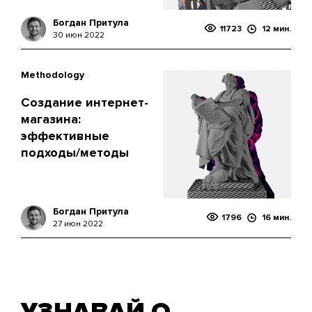
Богдан Притула
11723
12 мин.
30 июн 2022
Methodology
Создание интернет-
магазина:
эффективные
подходы/методы
Богдан Притула
1796
16 мин.
27 июн 2022