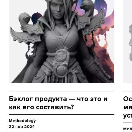
Бэклог продукта — что это и
Ос
как его составить?
ма
ус
Methodology
22 ноя 2024
Met