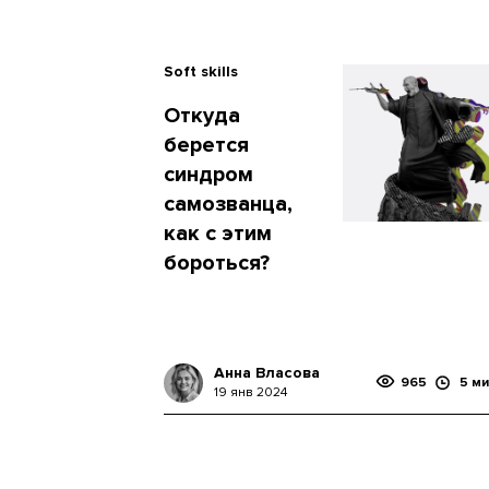
Soft skills
Откуда
берется
синдром
самозванца,
как с этим
бороться?
Анна Власова
965
5 ми
19 янв 2024