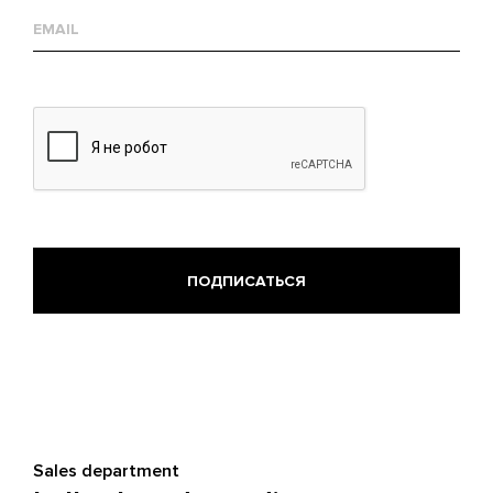
Е-
mail
Sales department