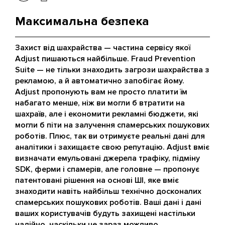
Максимальна безпека
Захист від шахрайства — частина сервісу якої
Adjust пишаються найбільше. Fraud Prevention
Suite — не тільки знаходить загрози шахрайства з
рекламою, а й автоматично запобігає йому.
Adjust пропонують вам не просто платити їм
набагато менше, ніж ви могли б втратити на
шахраїв, але і економити рекламні бюджети, які
могли б піти на залучення спамерських пошукових
роботів. Плюс, так ви отримуєте реальні дані для
аналітики і захищаєте свою репутацію. Adjust вміє
визначати емульовані джерела трафіку, підміну
SDK, ферми і спамерів, але головне — пропонує
патентовані рішення на основі ШІ, яке вміє
знаходити навіть найбільш технічно досконалих
спамерських пошукових роботів. Ваші дані і дані
ваших користувачів будуть захищені настільки
надійно, наскільки це зараз можливо.