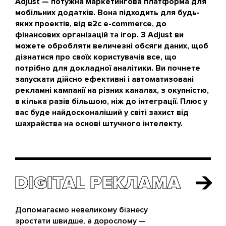
Adjust — потужна маркетингова платформа для
мобільних додатків. Вона підходить для будь-
яких проектів, від в2с e-commerce, до
фінансових організацій та ігор. З Adjust ви
можете обробляти величезні обсяги даних, щоб
дізнатися про своїх користувачів все, що
потрібно для докладної аналітики. Ви почнете
запускати дійсно ефективні і автоматизовані
рекламні кампанії на різних каналах, з окупністю,
в кілька разів більшою, ніж до інтеграції. Плюс у
вас буде найдосконаліший у світі захист від
шахрайства на основі штучного інтелекту.
DIGITAL РЕКЛАМА
DIGITAL РЕКЛАМА
Допомагаємо невеликому бізнесу
зростати швидше, а дорослому —