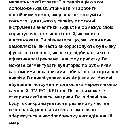
маркетингової стратегії, з реалізацією якої
допоможе Adjust. Утримати їх і зробити
постійними можна, якщо краще зрозуміти
кожного і для цього у сервісу є потужні
інструменти аналітики. Adjust не обмежує своїх
користувачів в кількості подій, які можна
відстежувати. Ви дізнаєтеся що, як і коли вони
замовляють, як часто використовують будь-яку
функцію, і головне, як все це відбивається на
ефективності реклами і вашому прибутку. Ви
можете сегментувати аудиторію по будь-яким
кастомними показниками і збирати в когорти для
аналізу. В панелі управління Adjust є всі базові
вбудовані інструменти для оцінки маркетингових
кампаній LTV, ROI, KPI і т.д. Плюс, ви можете
створити свої власні метрики. Всі зібрані дані
будуть синхронізуватися в реальному часі на
серверах Аджаст, а також автоматично
збережуться в необробленому вигляді в вашій
хмарі.