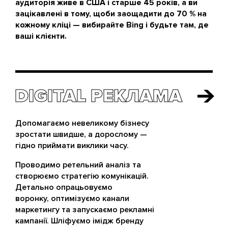
аудиторія живе в США і старше 45 років, а ви
зацікавлені в тому, щоби заощадити до 70 % на
кожному кліці — вибирайте Bing і будьте там, де
ваші клієнти.
DIGITAL РЕКЛАМА
DIGITAL РЕКЛАМА
Допомагаємо невеликому бізнесу
зростати швидше, а дорослому —
гідно приймати виклики часу.
Проводимо ретельний аналіз та
створюємо стратегію комунікацій.
Детально опрацьовуємо
воронку, оптимізуємо канали
маркетингу та запускаємо рекламні
кампанії. Шліфуємо імідж бренду