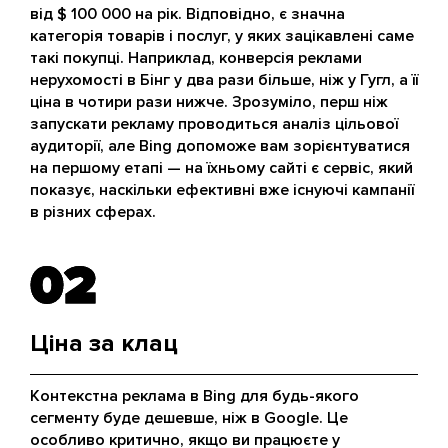
від $ 100 000 на рік. Відповідно, є значна
категорія товарів і послуг, у яких зацікавлені саме
такі покупці. Наприклад, конверсія реклами
нерухомості в Бінг у два рази більше, ніж у Гугл, а її
ціна в чотири рази нижче. Зрозуміло, перш ніж
запускати рекламу проводиться аналіз цільової
аудиторії, але Bing допоможе вам зорієнтуватися
на першому етапі — на їхньому сайті є сервіс, який
показує, наскільки ефективні вже існуючі кампанії
в різних сферах.
02
02
Ціна за клац
Контекстна реклама в Bing для будь-якого
сегменту буде дешевше, ніж в Google. Це
особливо критично, якщо ви працюєте у