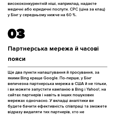
висококонкурентній ніші, наприклад, надаєте
медичні або юридичні послуги. CPC (ціна за клац)
у Бінг у середньому нижче на 60 %.
03
03
Партнерська мережа й часові
пояси
Ще два пункти налаштування й просування, за
якими Bing краще Google. По-перше, у Бінг
величезна партнерська мережа в США й не тільки,
і ви можете запустити кампанію в Bing і Yahoo!, на
сайтах партнерів і навіть в інших пошукових
мережах одночасно. У вкладці аналітики ви
будете бачити ефективність співпраці та зможете
відразу видаляти тих партнерів, хто не