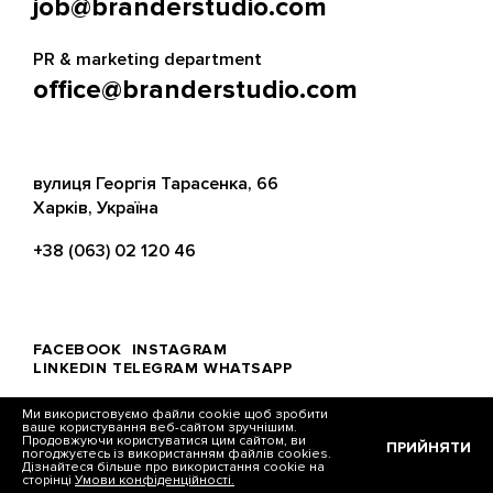
job@branderstudio.com
PR & marketing department
office@branderstudio.com
вулиця Георгія Тарасенка, 66
Харків, Україна
+38 (063) 02 120 46
FACEBOOK
INSTAGRAM
LINKEDIN
TELEGRAM
WHATSAPP
Ми використовуємо файли cookie щоб зробити
ваше користування веб-сайтом зручнішим.
Продовжуючи користуватися цим сайтом, ви
ПРИЙНЯТИ
погоджуєтесь із використанням файлів cookies.
© Brander, 2026
Дізнайтеся більше про використання cookie на
сторінці
Умови конфіденційності.