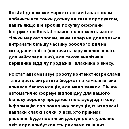
Roistat допоможе маркетологам і аналітикам
побачити все точки дотику клієнта з продуктом,
навіть якщо він зробив покупку оффлайн.
Інструменти Roistat значно економлять час не
тільки маркетологам, яким тепер не доведеться
витрачати більшу частину робочого дня на
складання звітів (вистачить пару хвилин, навіть
для найскладніших), але також аналітиків,
керівника відділу продажів і власника бізнесу.
Роістат автоматизує роботу контекстної реклами
та не дасть витратити бюджет на кампанію, яка
принесе багато клаців, але мало заявок. Він же
автоматично формує відповідну для вашого
бізнесу воронку продажів і показує додаткову
інформацію про поведінку покупців, їх інтереси і
навпаки слабкі точки. У всіх, хто приймає
рішення, буде постійний доступ до актуальних
звітів про прибутковість реклами та інших