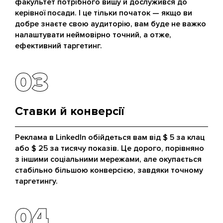
факультет потрібного вишу й дослужився до
керівної посади. І це тільки початок — якщо ви
добре знаєте свою аудиторію, вам буде не важко
налаштувати неймовірно точний, а отже,
ефективний таргетинг.
03
03
Ставки й конверсії
Реклама в LinkedIn обійдеться вам від $ 5 за клац
або $ 25 за тисячу показів. Це дорого, порівняно
з іншими соціальними мережами, але окупається
стабільно більшою конверсією, завдяки точному
таргетингу.
04
04