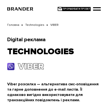
Перейти
до
основного
вмісту
Головна
Technologies
VIBER
Digital реклама
TECHNOLOGIES
VIBER
Viber розсилка — альтернатива смс-оповіщення
та гарне доповнення до e-mail листів. Її
однаково вигідно використовувати для
транзакційних повідомлень і реклами.