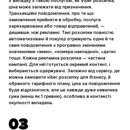
У випадку з такою послугою, як Viber розсилка,
ціна може залежати від призначення.
Транзакційні повідомлення, про те що
замовлення прийняте в обробку, послуга
зарезервована або товар відправлений, —
дешевше, ніж рекламні. Такі розсилки повністю
автоматизовані й покупці отримують одне й те
саме повідомлення з програмно зміненими
значеннями «імені», «номера накладної», «дати»
тощо. Кожна рекламна розсилка — частина
кампанії. Для неї готується окремий контент, і
вибираються одержувачі. Залежно від сервісу, де
можна замовити viber розсилку для бізнесу, й
обраного тарифного плану, ціна за повідомлення
буде відрізнятися, але це завжди дуже невелика
сума (менш як 1 гривню), особливо в контексті
окупності вкладень.
03
03