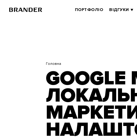
Перейти
до
BRANDER
ПОРТФОЛІО
ВІДГУКИ
основного
MAIN
вмісту
Головна
GOOGLE M
ЛОКАЛЬ
МАРКЕТИ
НАЛАШТ