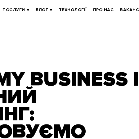
ПОСЛУГИ
БЛОГ
ТЕХНОЛОГІЇ
ПРО НАС
ВАКАНС
Y BUSINESS І
НИЙ
НГ:
ОВУЄМО