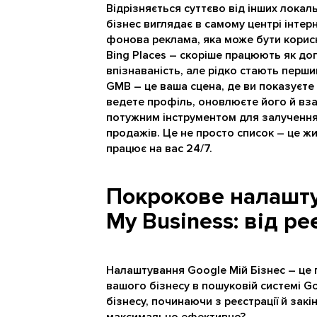
Відрізняється суттєво від інших локаль
бізнес виглядає в самому центрі інтерн
фонова реклама, яка може бути корисно
Bing Places – скоріше працюють як д
впізнаваність, але рідко стають перши
GMB – це ваша сцена, де ви показуєте 
ведете профіль, оновлюєте його й вза
потужним інструментом для залучення 
продажів. Це не просто список – це жи
працює на вас 24/7.
Покрокове налашт
My Business: від ре
Налаштування Google Мій Бізнес – це
вашого бізнесу в пошуковій системі G
бізнесу, починаючи з реєстрації й закі