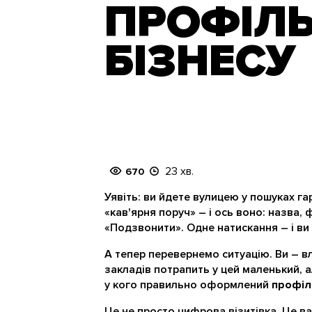
ПРОФІЛ
БІЗНЕСУ
23 хв.
670
Уявіть: ви йдете вулицею у пошуках га
«кав'ярня поруч» – і ось воно: назва, 
«Подзвонити». Одне натискання – і ви
А тепер перевернемо ситуацію. Ви – вла
закладів потрапить у цей маленький, 
у кого правильно оформлений
профіл
Це не просто цифрова візитівка. Це ва