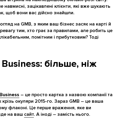
е навмисні, зацікавлені клієнти, які вже шукають
к, щоб вони вас дійсно знайшли.
погляд на GMB, з яким ваш бізнес засяє на карті й
еревагу тим, хто грає за правилами, але робить це
клікабельним, помітним і прибутковим? Тоді
Business: більше, ніж
Business
– це просто картка з назвою компанії та
к крізь окуляри 2015-го. Зараз GMB – це ваша
дному флаконі. Це перше враження, яке ви
ейде на ваш
сайт
. А іноді – замість нього.