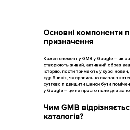
Основні компоненти п
призначення
Кожен елемент у GMB у Google – як орг
створюють живий, активний образ ваш
історію, пости тримають у курсі новин,
«дрібниці», як правильно вказана кате
суттєво підвищити шанси бути поміче
у Google – це не просто поле для зап
Чим GMB відрізняєтьс
каталогів?