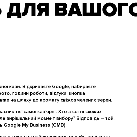
Ь ДЛЯ ВАШОГ
рної кави. Відкриваєте Google, набираєте
фото, години роботи, відгуки, кнопка
 вже на шляху до аромату свіжозмелених зерен.
сник тієї самої кав’ярні. Хто з сотні схожих
але вирішальний момент вибору? Відповідь – той,
ь Google My Business (GMB).
ша вітрина на найлюднішому онлайн-розі світу.