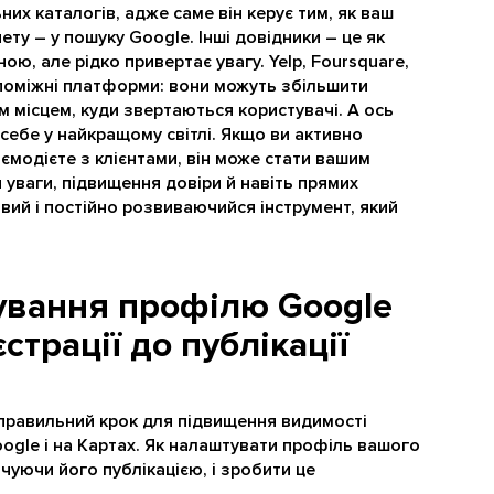
них каталогів, адже саме він керує тим, як ваш
ету – у пошуку Google. Інші довідники – це як
ю, але рідко привертає увагу. Yelp, Foursquare,
опоміжні платформи: вони можуть збільшити
м місцем, куди звертаються користувачі. А ось
себе у найкращому світлі. Якщо ви активно
ємодієте з клієнтами, він може стати вашим
уваги, підвищення довіри й навіть прямих
вий і постійно розвиваючийся інструмент, який
ування профілю Google
єстрації до публікації
 правильний крок для підвищення видимості
oogle і на Картах. Як налаштувати профіль вашого
нчуючи його публікацією, і зробити це