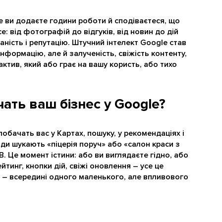
де ви додаєте години роботи й сподіваєтеся, що
: від фотографій до відгуків, від новин до дій
ність і репутацію. Штучний інтелект Google став
інформацію, але й залученість, свіжість контенту,
актив, який або грає на вашу користь, або тихо
чать ваш бізнес у Google?
побачать вас у Картах, пошуку, у рекомендаціях і
юди шукають «піцерія поруч» або «салон краси з
. Це момент істини: або ви виглядаєте гідно, або
ейтинг, кнопки дій, свіжі оновлення – усе це
 це – всередині одного маленького, але впливового