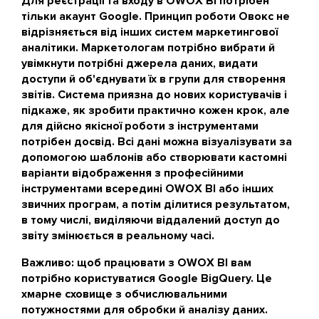
Для реєстрації та входу в OWOX BI потрібен
тільки акаунт Google. Принцип роботи Овокс не
відрізняється від інших систем маркетингової
аналітики. Маркетологам потрібно вибрати й
увімкнути потрібні джерела даних, видати
доступи й об'єднувати їх в групи для створення
звітів. Система приязна до нових користувачів і
підкаже, як зробити практично кожен крок, але
для дійсно якісної роботи з інструментами
потрібен досвід. Всі дані можна візуалізувати за
допомогою шаблонів або створювати кастомні
варіанти відображення з професійними
інструментами всередині OWOX BI або інших
звичних програм, а потім ділитися результатом,
в тому числі, виділяючи віддалений доступ до
звіту змінюється в реальному часі.
Важливо: щоб працювати з OWOX BI вам
потрібно користуватися Google BigQuery. Це
хмарне сховище з обчислювальними
потужностями для обробки й аналізу даних.