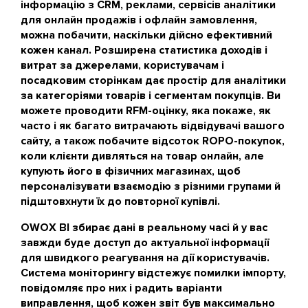
інформацію з CRM, реклами, сервісів аналітики
для онлайн продажів і офлайн замовлення,
можна побачити, наскільки дійсно ефективний
кожен канал. Розширена статистика доходів і
витрат за джерелами, користувачам і
посадковим сторінкам дає простір для аналітики
за категоріями товарів і сегментам покупців. Ви
можете проводити RFM-оцінку, яка покаже, як
часто і як багато витрачають відвідувачі вашого
сайту, а також побачите відсоток ROPO-покупок,
коли клієнти дивляться на товар онлайн, але
купують його в фізичних магазинах, щоб
персоналізувати взаємодію з різними групами й
підштовхнути їх до повторної купівлі.
OWOX BI збирає дані в реальному часі й у вас
завжди буде доступ до актуальної інформації
для швидкого реагування на дії користувачів.
Система моніторингу відстежує помилки імпорту,
повідомляє про них і радить варіанти
виправлення, щоб кожен звіт був максимально