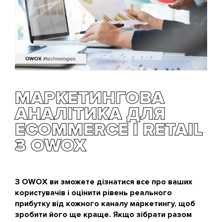
цінність по кампаніях для кожного користувача,
який здійснив транзакцію, але також перевіряє її
статистичну значущість і завантажує в таблицю з
довірчими інтервалами. Це дає вам масштабне
бачення реальних результатів кампанії. Крім того,
в Овокс дуже просто створювати красиві й наочні
звіти, а працівники підтримки готові допомогти
своїм користувачам, коли їм це знадобиться.
МАРКЕТИНГОВА
АНАЛІТИКА ДЛЯ
ECOMMERCE І RETAIL
З OWOX
З OWOX ви зможете дізнатися все про ваших
користувачів і оцінити рівень реального
прибутку від кожного каналу маркетингу, щоб
зробити його ще краще. Якщо зібрати разом