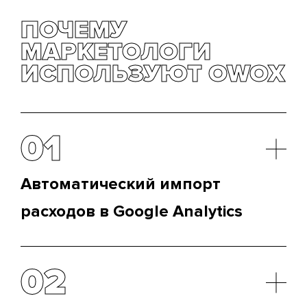
ПОЧЕМУ
МАРКЕТОЛОГИ
ИСПОЛЬЗУЮТ OWOX
01
Автоматический импорт
расходов в Google Analytics
Pipeline освобождает маркетологов от
необходимости постоянно выгружать данные из
02
системы аналитики вручную. Им нужно будет
всего один раз создать поток, чтобы получать
актуальную информацию по рекламным