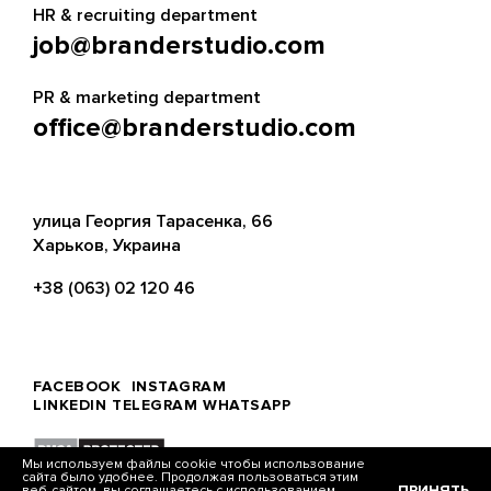
HR & recruiting department
job@branderstudio.com
PR & marketing department
office@branderstudio.com
улица Георгия Тарасенка, 66
Харьков, Украина
+38 (063) 02 120 46
FACEBOOK
INSTAGRAM
LINKEDIN
TELEGRAM
WHATSAPP
Мы используем файлы cookie чтобы использование
сайта было удобнее. Продолжая пользоваться этим
ПРИНЯТЬ
веб-сайтом, вы соглашаетесь с использованием