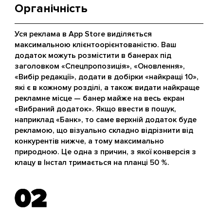
Органічність
Уся реклама в App Store виділяється
максимальною клієнтоорієнтованістю. Ваш
додаток можуть розмістити в банерах під
заголовком «Спецпропозиція», «Оновлення»,
«Вибір редакції», додати в добірки «найкращі 10»,
які є в кожному розділі, а також видати найкраще
рекламне місце — банер майже на весь екран
«Вибраний додаток». Якщо ввести в пошук,
наприклад «Банк», то саме верхній додаток буде
рекламою, що візуально складно відрізнити від
конкурентів нижче, а тому максимально
природною. Це одна з причин, з якої конверсія з
клацу в Інстал тримається на планці 50 %.
02
02