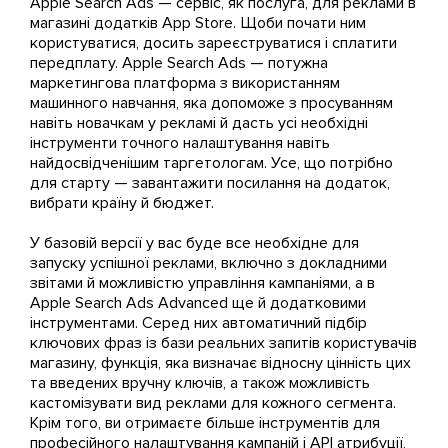
Apple Search Ads — сервіс, як послуга, для реклами в
магазині додатків App Store. Щоби почати ним
користуватися, досить зареєструватися і сплатити
передплату. Apple Search Ads — потужна
маркетингова платформа з використанням
машинного навчання, яка допоможе з просуванням
навіть новачкам у рекламі й дасть усі необхідні
інструменти точного налаштування навіть
найдосвідченішим таргетологам. Усе, що потрібно
для старту — завантажити посилання на додаток,
вибрати країну й бюджет.
У базовій версії у вас буде все необхідне для
запуску успішної реклами, включно з докладними
звітами й можливістю управління кампаніями, а в
Apple Search Ads Advanced ще й додатковими
інструментами. Серед них автоматичний підбір
ключових фраз із бази реальних запитів користувачів
магазину, функція, яка визначає відносну цінність цих
та введених вручну ключів, а також можливість
кастомізувати вид реклами для кожного сегмента.
Крім того, ви отримаєте більше інструментів для
професійного налаштування кампаній і API атрибуції,