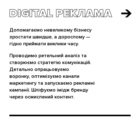
DIGITAL РЕКЛАМА
DIGITAL РЕКЛАМА
Допомагаємо невеликому бізнесу
зростати швидше, а дорослому —
гідно приймати виклики часу.
Проводимо ретельний аналіз та
створюємо стратегію комунікацій.
Детально опрацьовуємо
воронку, оптимізуємо канали
маркетингу та запускаємо рекламні
кампанії. Шліфуємо імідж бренду
через осмислений контент.