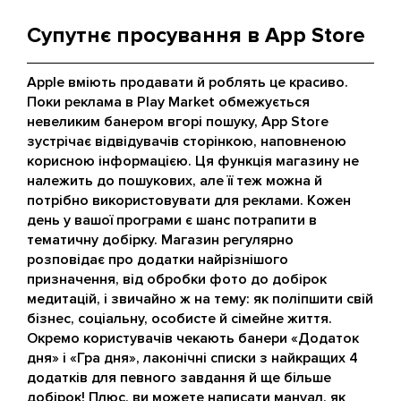
Супутнє просування в App Store
Apple вміють продавати й роблять це красиво.
Поки реклама в Play Market обмежується
невеликим банером вгорі пошуку, App Store
зустрічає відвідувачів сторінкою, наповненою
корисною інформацією. Ця функція магазину не
належить до пошукових, але її теж можна й
потрібно використовувати для реклами. Кожен
день у вашої програми є шанс потрапити в
тематичну добірку. Магазин регулярно
розповідає про додатки найрізнішого
призначення, від обробки фото до добірок
медитацій, і звичайно ж на тему: як поліпшити свій
бізнес, соціальну, особисте й сімейне життя.
Окремо користувачів чекають банери «Додаток
дня» і «Гра дня», лаконічні списки з найкращих 4
додатків для певного завдання й ще більше
добірок! Плюс, ви можете написати мануал, як