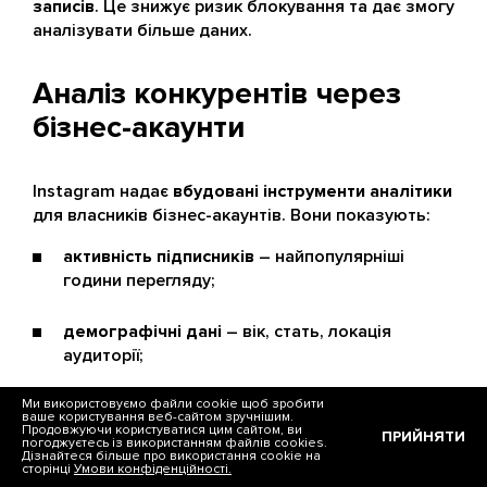
записів
. Це знижує ризик блокування та дає змогу
аналізувати більше даних.
Аналіз конкурентів через
бізнес-акаунти
Instagram надає
вбудовані інструменти аналітики
для власників бізнес-акаунтів. Вони показують:
активність підписників
– найпопулярніші
години перегляду;
демографічні дані
– вік, стать, локація
аудиторії;
Ми використовуємо файли cookie щоб зробити
взаємодію з контентом
– реакції, переходи,
ваше користування веб-сайтом зручнішим.
збереження.
Продовжуючи користуватися цим сайтом, ви
ПРИЙНЯТИ
погоджуєтесь із використанням файлів cookies.
Дізнайтеся більше про використання cookie на
сторінці
Умови конфіденційності.
Такий аналіз допомагає бізнесу не лише