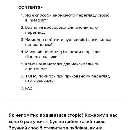
CONTENTS
Які є способи анонімного перегляду сторіс
в Instagram?
Безпечні вебсервіси для анонімного
перегляду
Чи можна побачити чужі сторіс і залишитися
непоміченим?
Масовий перегляд Інстаграм сторіс для
бізнес-аналітики
Комбінація методів для максимальної
анонімності
ТОП-5 помилок при прихованому перегляді
і як їх уникнути
FAQ
Як непомітно подивитися сторіс?
Кожному з нас
хоча б раз у житті був потрібен такий трюк.
Зручний спосіб стежити за публікаціями в