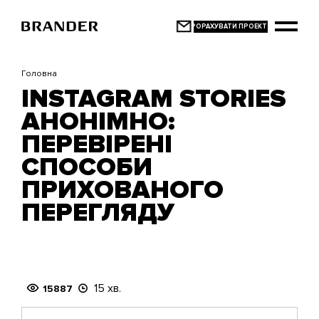
Перейти
до
основного
вмісту
Головна
INSTAGRAM STORIES
АНОНІМНО:
ПЕРЕВІРЕНІ
СПОСОБИ
ПРИХОВАНОГО
ПЕРЕГЛЯДУ
15 хв.
15887