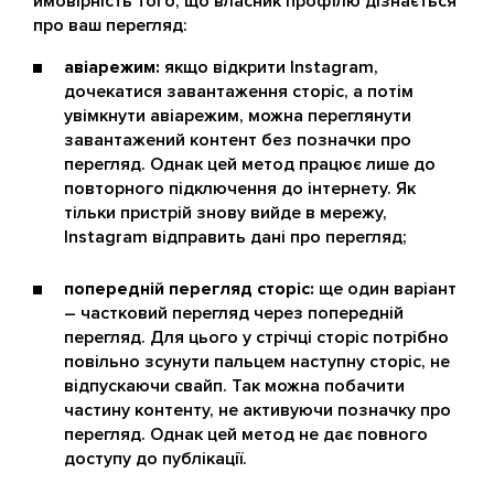
ймовірність того, що власник профілю дізнається
про ваш перегляд:
авіарежим:
якщо відкрити Instagram,
дочекатися завантаження сторіс, а потім
увімкнути авіарежим, можна переглянути
завантажений контент без позначки про
перегляд. Однак цей метод працює лише до
повторного підключення до інтернету. Як
тільки пристрій знову вийде в мережу,
Instagram відправить дані про перегляд;
попередній перегляд сторіс:
ще один варіант
– частковий перегляд через попередній
перегляд. Для цього у стрічці сторіс потрібно
повільно зсунути пальцем наступну сторіс, не
відпускаючи свайп. Так можна побачити
частину контенту, не активуючи позначку про
перегляд. Однак цей метод не дає повного
доступу до публікації.