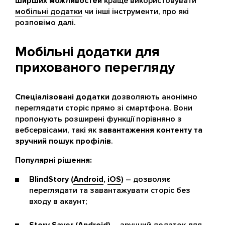
ширших можливостей
краще використовувати
мобільні додатки
чи інші інструменти, про які
розповімо далі.
Мобільні додатки для
прихованого перегляду
Спеціалізовані додатки
дозволяють анонімно
переглядати сторіс прямо зі смартфона. Вони
пропонують розширені функції порівняно з
вебсервісами, такі як
завантаження контенту та
зручний пошук профілів
.
Популярні рішення:
BlindStory (
Android
,
iOS
)
– дозволяє
переглядати та завантажувати сторіс без
входу в акаунт;