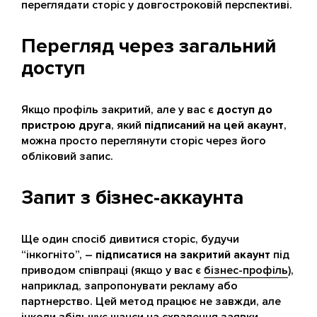
переглядати сторіс у довгостроковій перспективі.
Перегляд через загальний
доступ
Якщо профіль закритий, але у вас є
доступ до
пристрою друга
, який
підписаний на цей акаунт
,
можна просто переглянути сторіс через його
обліковий запис.
Запит з бізнес-аккаунта
Ще один спосіб дивитися сторіс, будучи
“інкогніто”, –
підписатися на закритий акаунт
під
приводом співпраці (якщо у вас є
бізнес-профіль
),
наприклад, запропонувати рекламу або
партнерство. Цей метод працює не завжди, але
інколи збільшує шанси на схвалення заявки.