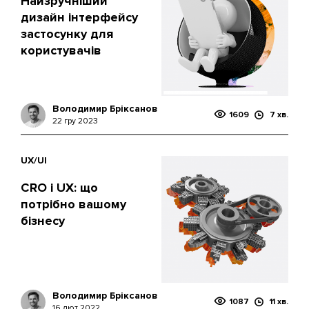
Найзручніший
дизайн інтерфейсу
застосунку для
користувачів
Володимир Бріксанов
1609
7 хв.
22 гру 2023
UX/UI
CRO і UX: що
потрібно вашому
бізнесу
Володимир Бріксанов
1087
11 хв.
16 лют 2022