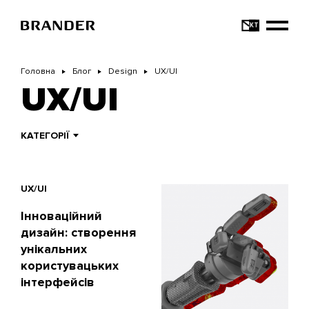
Перейти
до
основного
вмісту
Головна
Блог
Design
UX/UI
UX/UI
КАТЕГОРІЇ
UX/UI
Інноваційний
дизайн: створення
унікальних
користувацьких
інтерфейсів