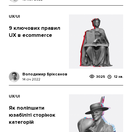
UX/UI
9 ключових правил
UX в ecommerce
Володимир Бріксанов
3025
12 хв.
14 січ 2022
UX/UI
Як поліпшити
юзабіліті сторінок
категорій