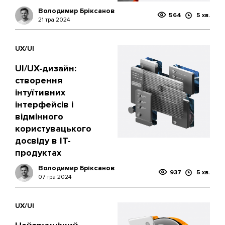
Володимир Бріксанов
564
5 хв.
21 тра 2024
UX/UI
UI/UX-дизайн:
створення
інтуїтивних
інтерфейсів і
відмінного
користувацького
досвіду в IT-
продуктах
Володимир Бріксанов
937
5 хв.
07 тра 2024
UX/UI