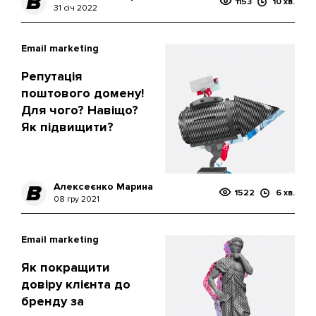
1153
10 хв.
31 січ 2022
Email marketing
Репутація
поштового домену!
Для чого? Навіщо?
Як підвищити?
Алексеєнко Марина
1522
6 хв.
08 гру 2021
Email marketing
Як покращити
довіру клієнта до
бренду за