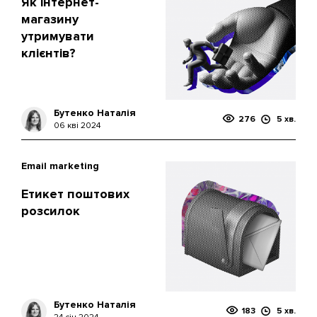
Як інтернет-
магазину
утримувати
клієнтів?
Бутенко Наталія
276
5 хв.
06 кві 2024
Email marketing
Етикет поштових
розсилок
Бутенко Наталія
183
5 хв.