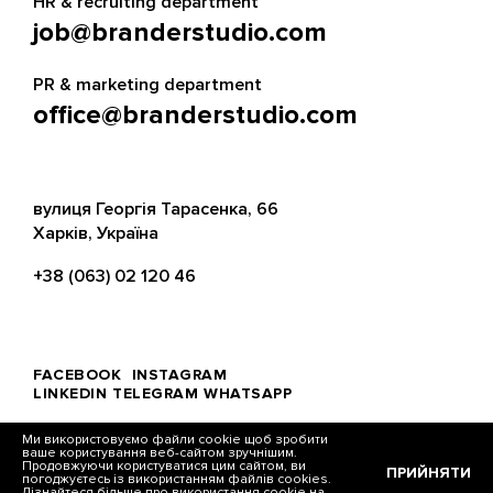
HR & recruiting department
job@branderstudio.com
PR & marketing department
office@branderstudio.com
вулиця Георгія Тарасенка, 66
Харків, Україна
+38 (063) 02 120 46
FACEBOOK
INSTAGRAM
LINKEDIN
TELEGRAM
WHATSAPP
Ми використовуємо файли cookie щоб зробити
ваше користування веб-сайтом зручнішим.
Продовжуючи користуватися цим сайтом, ви
ПРИЙНЯТИ
погоджуєтесь із використанням файлів cookies.
© Brander, 2026
Дізнайтеся більше про використання cookie на