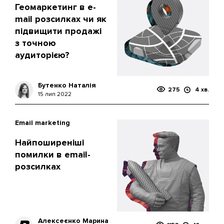
Геомаркетинг в e-
mail розсилках чи як
підвищити продажі
з точною
аудиторією?
Бутенко Наталія
275
4 хв.
15 лип 2022
Email marketing
Найпоширеніші
помилки в email-
розсилках
Алексеєнко Марина