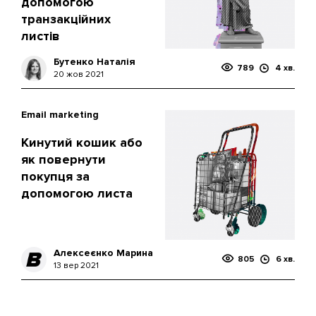
допомогою
транзакційних
листів
Бутенко Наталія
789
4 хв.
20 жов 2021
Email marketing
Кинутий кошик або
як повернути
покупця за
допомогою листа
Алексеєнко Марина
805
6 хв.
13 вер 2021