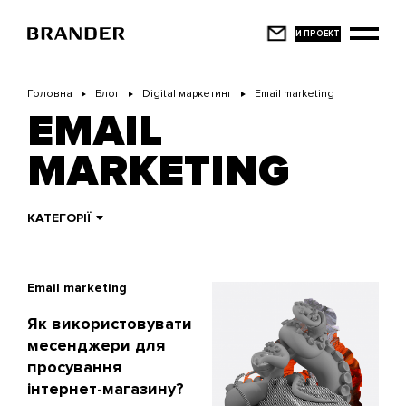
Перейти
до
основного
вмісту
Головна
Блог
Digital маркетинг
Email marketing
EMAIL
MARKETING
КАТЕГОРІЇ
Email marketing
Як використовувати
месенджери для
просування
інтернет-магазину?