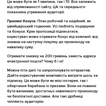
Це може бути як 1 хвилина, так і 10. Все залежить
від спрямованості сайту, ЦА та середнього
показника утримання аудиторії.
Приємні бонуси
. План робочий та надійний, як
швейцарський годинник. Усі люблять подарунки
та бонуси. Крім пропозиції підписатися,
користувач може отримати бонус від компанії: від
знижки на наступну покупку до промокоду на
невелику суму.
Отримати знижку на 200 гривень замість адреси
електронної пошти? Чому б і ні!
Можна піти далі та запропонувати інтерактив.
Дайте користувачеві можливість виграти щось за
підписку. Це може бути як міні-лотерея, так і
обертання барабана із призами. Вони не повинні
бути великими, достатньо невеликого промокоду
чи безплатної доставки. Але такі дрібниці
чіпляють аудиторію.