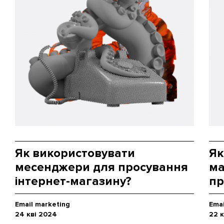
Як використовувати
Як
месенджери для просування
ма
інтернет-магазину?
пр
Email marketing
Emai
24 кві 2024
22 