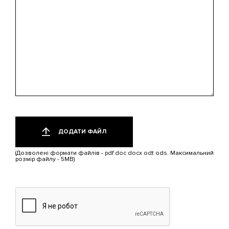
цікавить?
Додати
Лише
один
файл
ДОДАТИ ФАЙЛ
файл.
Обмеження:
(Дозволені формати файлів - pdf doc docx odt ods. Максимальний
5
розмір файлу - 5MB)
МБ.
Дозволені
типи:
pdf,
doc,
docx,
odt,
ods.