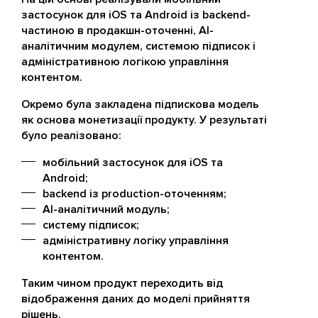
застосунок для iOS та Android із backend-
частиною в продакшн-оточенні, AI-
аналітичним модулем, системою підписок і
адміністративною логікою управління
контентом.
Окремо була закладена підпискова модель
як основа монетизації продукту. У результаті
було реалізовано:
мобільний застосунок для iOS та
Android;
backend із production-оточенням;
AI-аналітичний модуль;
систему підписок;
адміністративну логіку управління
контентом.
Таким чином продукт переходить від
відображення даних до моделі прийняття
рішень.