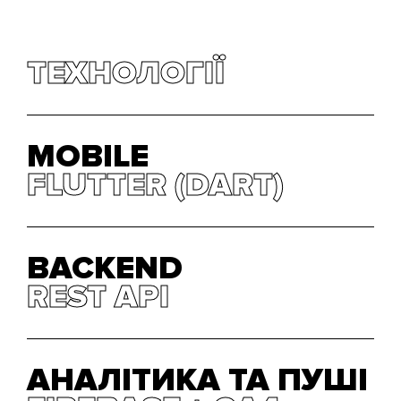
ТЕХНОЛОГІЇ
MOBILE
FLUTTER (DART)
FLUTTER (DART)
BACKEND
REST API
REST API
АНАЛІТИКА ТА ПУШІ