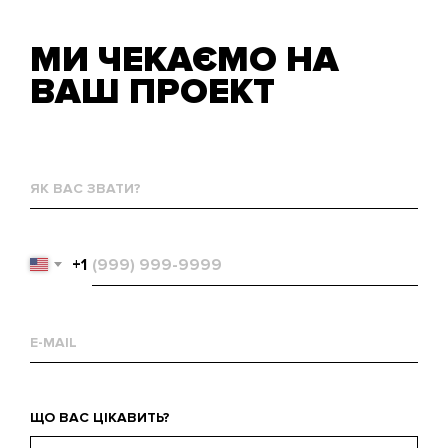
МИ ЧЕКАЄМО НА
ВАШ ПРОЕКТ
Як
вас
звати?
Телефон
+1
Email
WЩо
ЩО ВАС ЦІКАВИТЬ?
вас