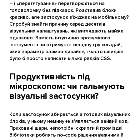
– і «перетягування» перетворюється на
головоломку без підказок. Розставив блоки
красиво, але застосунок з’їжджає на мобільному?
Спробуй знайти причину серед десятків
візуальних налаштувань, які виглядають майже
однаково. Замість інтуїтивно зрозумілого
інструмента ви отримуєте складну гру «вгадай,
який параметр зламав дизайн», і часто швидше
було б просто написати кілька рядків CSS.
Продуктивність під
мікроскопом: чи гальмують
візуальні застосунки?
Коли застосунок збирається з готових візуальних
блоків, у ньому неминуче з’являється зайвий код.
Приховані шари, непотрібні скрипти й громіздкі
бібліотеки роблять no-code рішення важчими й