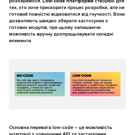
розберемося.
Low-code платформи
створені для
тих, хто хоче прискорити процес розробки, але не
готовий повністю відмовитися від гнучкості. Вони
дозволяють швидко збирати застосунки з
готових модулів, при цьому залишаючи
можливість вручну доопрацьовувати складні
елементи.
Основна перевага low-code – це можливість
інтеграції з зовнішніми API та застарілими