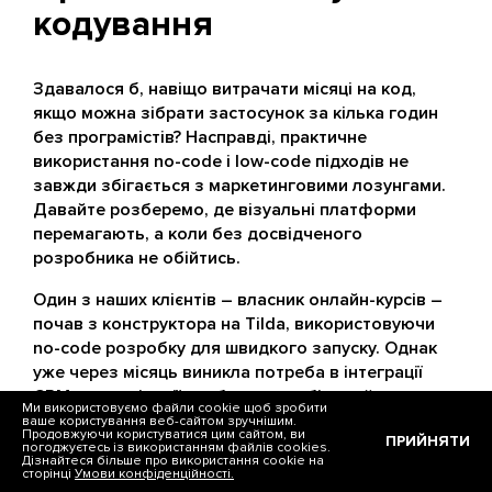
кодування
Здавалося б, навіщо витрачати місяці на код,
якщо можна зібрати застосунок за кілька годин
без програмістів? Насправді, практичне
використання no-code і low-code підходів не
завжди збігається з маркетинговими лозунгами.
Давайте розберемо, де візуальні платформи
перемагають, а коли без досвідченого
розробника не обійтись.
Один з наших клієнтів – власник онлайн-курсів –
почав з конструктора на Tilda, використовуючи
no-code розробку для швидкого запуску. Однак
уже через місяць виникла потреба в інтеграції
CRM, кастомізації особистого кабінету й
Ми використовуємо файли cookie щоб зробити
автоматизації видачі сертифікатів. На цьому етапі
ваше користування веб-сайтом зручнішим.
Продовжуючи користуватися цим сайтом, ви
ПРИЙНЯТИ
візуальні платформи почали «гальмувати»
погоджуєтесь із використанням файлів cookies.
Дізнайтеся більше про використання cookie на
розвиток проекту, і довелося повністю
сторінці
Умови конфіденційності.