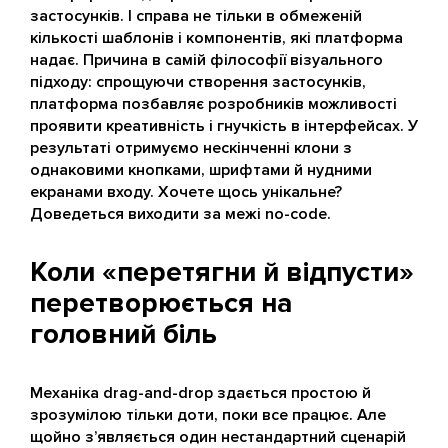
застосунків. І справа не тільки в обмеженій
кількості шаблонів і компонентів, які платформа
надає. Причина в самій філософії візуального
підходу: спрощуючи створення застосунків,
платформа позбавляє розробників можливості
проявити креативність і гнучкість в інтерфейсах. У
результаті отримуємо нескінченні клони з
однаковими кнопками, шрифтами й нудними
екранами входу. Хочете щось унікальне?
Доведеться виходити за межі no-code.
Коли «перетягни й відпусти»
перетворюється на
головний біль
Механіка drag-and-drop здається простою й
зрозумілою тільки доти, поки все працює. Але
щойно з’являється один нестандартний сценарій