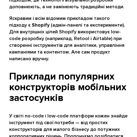
підходом, де технології візуальної розробки
доповнюють, а не замінюють традиційні методи.
Яскравим і всім відомим прикладом такого
підходу є
Shopify
(адмін-панелі та експерименти).
Для внутрішніх цілей Shopify використовує low-
code розробку (наприклад, Retool і Airtable) при
створенні інструментів для аналітики, управління
кампаніями та контентом. Але сам продукт
написано вручну.
Приклади популярних
конструкторів мобільних
застосунків
У світі no-code і low-code платформ кожен знайде
інструмент під свої потреби — від простих
конструкторів для малого бізнесу до потужних
корпоративних рішень. Пропонуємо розібратися,