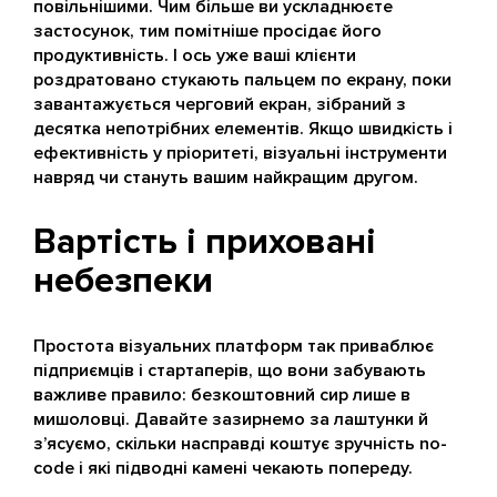
повільнішими. Чим більше ви ускладнюєте
застосунок, тим помітніше просідає його
продуктивність. І ось уже ваші клієнти
роздратовано стукають пальцем по екрану, поки
завантажується черговий екран, зібраний з
десятка непотрібних елементів. Якщо швидкість і
ефективність у пріоритеті, візуальні інструменти
навряд чи стануть вашим найкращим другом.
Вартість і приховані
небезпеки
Простота візуальних платформ так приваблює
підприємців і стартаперів, що вони забувають
важливе правило: безкоштовний сир лише в
мишоловці. Давайте зазирнемо за лаштунки й
з’ясуємо, скільки насправді коштує зручність no-
code і які підводні камені чекають попереду.