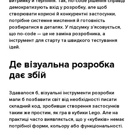
витримку й терпіння. Так, no-code рішення справді
демократизують вхід у розробку, але щоб
створювати корисні й конкурентні застосунки,
потрібне системне мислення й готовність
розбиратися в деталях. У підсумку з’ясовується,
що no-code — це не заміна розробника, а
інструмент для старту та швидкого тестування
ідей.
Де візуальна розробка
дає збій
Здавалося б, візуальні інструменти розробки
мали б позбавити світ від необхідності писати
складний код, зробивши створення застосунків
таким же простим, як гра в кубики Lego. Але на
практиці часто виявляється, що у «кубиків» немає
потрібної форми, кольору або функціональності.