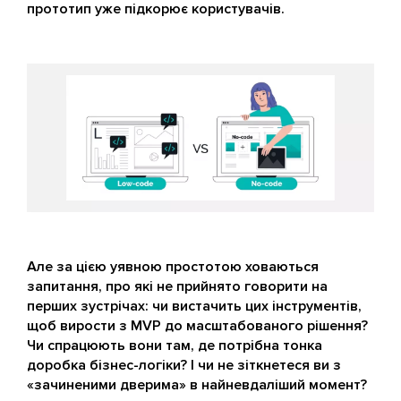
прототип уже підкорює користувачів.
Але за цією уявною простотою ховаються
запитання, про які не прийнято говорити на
перших зустрічах: чи вистачить цих інструментів,
щоб вирости з MVP до масштабованого рішення?
Чи спрацюють вони там, де потрібна тонка
доробка бізнес-логіки? І чи не зіткнетеся ви з
«зачиненими дверима» в найневдаліший момент?