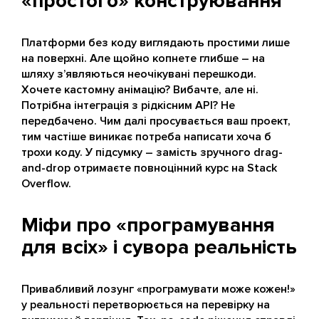
«простого» конструювання
Платформи без коду виглядають простими лише
на поверхні. Але щойно копнете глибше – на
шляху з’являються неочікувані перешкоди.
Хочете кастомну анімацію? Вибачте, але ні.
Потрібна інтеграція з рідкісним API? Не
передбачено. Чим далі просувається ваш проект,
тим частіше виникає потреба написати хоча б
трохи коду. У підсумку – замість зручного drag-
and-drop отримаєте повноцінний курс на Stack
Overflow.
Міфи про «програмування
для всіх» і сувора реальність
Привабливий лозунг «програмувати може кожен!»
у реальності перетворюється на перевірку на