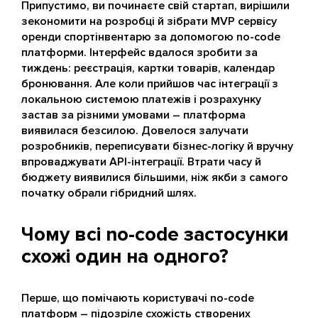
Припустимо, ви починаєте свій стартап, вирішили
зекономити на розробці й зібрати MVP сервісу
оренди спортінвентарю за допомогою no-code
платформи. Інтерфейс вдалося зробити за
тиждень: реєстрація, картки товарів, календар
бронювання. Але коли прийшов час інтеграції з
локальною системою платежів і розрахунку
застав за різними умовами – платформа
виявилася безсилою. Довелося залучати
розробників, переписувати бізнес-логіку й вручну
впроваджувати API-інтеграції. Втрати часу й
бюджету виявилися більшими, ніж якби з самого
початку обрали гібридний шлях.
Чому всі no-code застосунки
схожі один на одного?
Перше, що помічають користувачі no-code
платформ – підозріле схожість створених