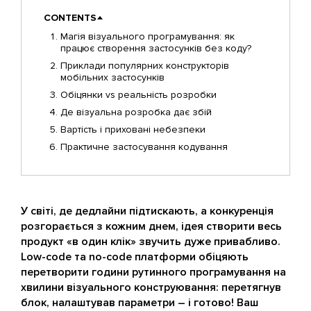
CONTENTS
Магія візуального програмування: як
працює створення застосунків без коду?
Приклади популярних конструкторів
мобільних застосунків
Обіцянки vs реальність розробки
Де візуальна розробка дає збій
Вартість і приховані небезпеки
Практичне застосування кодування
У світі, де дедлайни підтискають, а конкуренція
розгорається з кожним днем, ідея створити весь
продукт «в один клік» звучить дуже привабливо.
Low-code та no-code платформи обіцяють
перетворити години рутинного програмування на
хвилини візуального конструювання: перетягнув
блок, налаштував параметри – і готово! Ваш