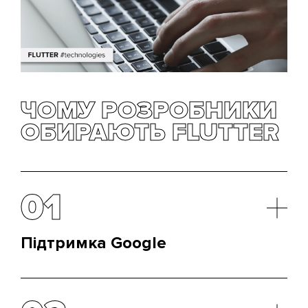
ЧОМУ РОЗРОБНИКИ
ОБИРАЮТЬ FLUTTER
01
Підтримка Google
Flutter програмування розвивається активно, але
недостатньо швидко. Google представив
фреймворк тільки у 2018 році, тому логічно, що