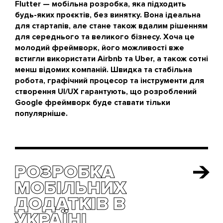
додаток на Android, то її не потрібно буде
Flutter — мобільна розробка, яка підходить
виправляти двічі — зміни в iOS версію додадуться
будь-яких проєктів, без винятку. Вона ідеальна
автоматично.
для стартапів, але стане також вдалим рішенням
для середнього та великого бізнесу. Хоча це
молодий фреймворк, його можливості вже
встигли використати Airbnb та Uber, а також сотні
менш відомих компаній. Швидка та стабільна
робота, графічний процесор та інструменти для
створення UI/UX гарантують, що розроблений
Google фреймворк буде ставати тільки
популярніше.
РОЗРОБКА
РОЗРОБКА
МОБІЛЬНИХ
МОБІЛЬНИХ
ДОДАТКІВ В
ДОДАТКІВ В
УКРАЇНІ
УКРАЇНІ