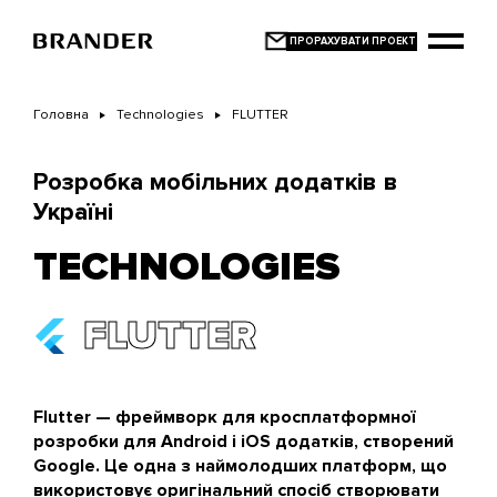
Перейти
до
основного
вмісту
Головна
Technologies
FLUTTER
Розробка мобільних додатків в
Україні
TECHNOLOGIES
FLUTTER
Flutter — фреймворк для кросплатформної
розробки для Android і iOS додатків, створений
Google. Це одна з наймолодших платформ, що
використовує оригінальний спосіб створювати