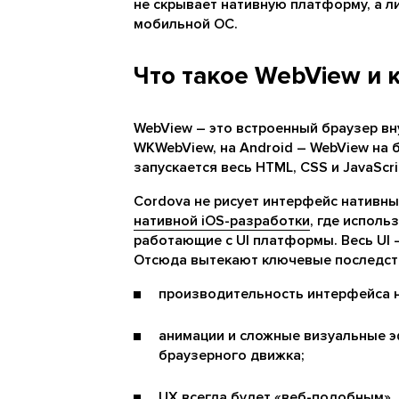
не скрывает нативную платформу, а л
мобильной ОС.
Что такое WebView и 
WebView – это встроенный браузер вн
WKWebView, на Android – WebView на 
запускается весь HTML, CSS и JavaScr
Cordova не рисует интерфейс нативн
нативной iOS-разработки
, где исполь
работающие с UI платформы. Весь UI 
Отсюда вытекают ключевые последст
производительность интерфейса н
анимации и сложные визуальные 
браузерного движка;
UX всегда будет «веб-подобным», 