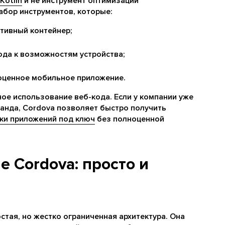
 Kotlin
и не инструмент оптимизации
абор инструментов, которые:
тивный контейнер;
ода к возможностям устройства;
оценное мобильное приложение.
ое использование веб-кода. Если у компании уже
манда, Cordova позволяет быстро получить
ки приложений под ключ
без полноценной
e Cordova: просто и
стая, но жестко ограниченная архитектура. Она