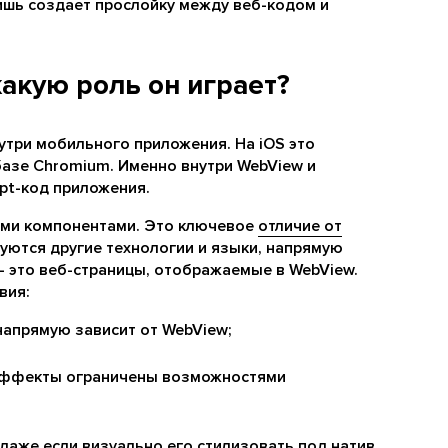
ишь создает прослойку между веб-кодом и
какую роль он играет?
утри мобильного приложения. На iOS это
базе Chromium. Именно внутри WebView и
ipt-код приложения.
ыми компонентами. Это ключевое
отличие от
зуются другие технологии и языки, напрямую
– это веб-страницы, отображаемые в WebView.
вия:
апрямую зависит от WebView;
эффекты ограничены возможностями
даже если визуально его стилизовать под натив.