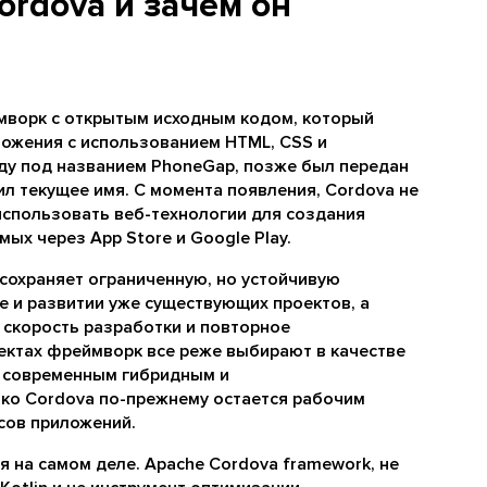
ordova и зачем он
ймворк с открытым исходным кодом, который
ожения с использованием HTML, CSS и
году под названием PhoneGap, позже был передан
ил текущее имя. С момента появления, Cordova не
использовать веб-технологии для создания
ых через App Store и Google Play.
сохраняет ограниченную, но устойчивую
е и развитии уже существующих проектов, а
 скорость разработки и повторное
ектах фреймворк все реже выбирают в качестве
е современным гибридным и
ко Cordova по-прежнему остается рабочим
сов приложений.
я на самом деле. Apache Cordova framework, не