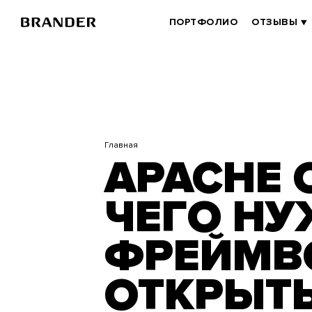
Перейти
к
BRANDER
ПОРТФОЛИО
ОТЗЫВЫ
основному
MAIN
содержанию
Главная
APACHE 
ЧЕГО НУ
ФРЕЙМВ
ОТКРЫТ