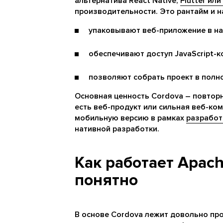
альтернатива React Native,
Flutter или
производительности. Это рантайм и н
упаковывают веб-приложение в на
обеспечивают доступ JavaScript-к
позволяют собрать проект в полн
Основная ценность Cordova – повторн
есть веб-продукт или сильная веб-ко
мобильную версию в рамках
разработ
нативной разработки.
Как работает Apach
понятно
В основе Cordova лежит довольно про